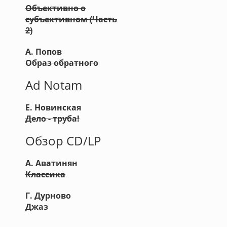
Объективно о
субъективном (Часть
2)
А. Попов
Образ обратного
Ad Notam
Е. Новинская
Дело - труба!
Обзор CD/LP
А. Аватинян
Классика
Г. Дурново
Джаз