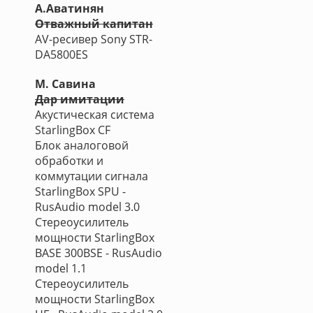
А.Аватинян
Отважный капитан
AV-ресивер Sony STR-
DA5800ES
М. Савина
Дар имитации
Акустическая система
StarlingBox CF
Блок аналоговой
обработки и
коммутации сигнала
StarlingBox SPU -
RusAudio model 3.0
Стереоусилитель
мощности StarlingBox
BASE 300BSE - RusAudio
model 1.1
Стереоусилитель
мощности StarlingBox