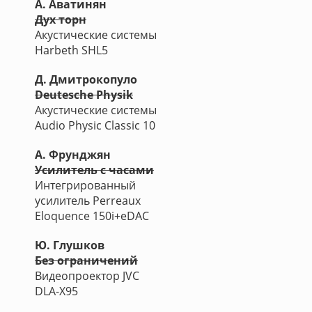
А. Аватинян
Дух торн
Акустические системы
Harbeth SHL5
Д. Дмитрокопуло
Deutesche Physik
Акустические системы
Audio Physic Classic 10
А. Фрунджян
Усилитель с часами
Интегрированный
усилитель Perreaux
Eloquence 150i+eDAC
Ю. Глушков
Без ограничений
Видеопроектор JVC
DLA-X95