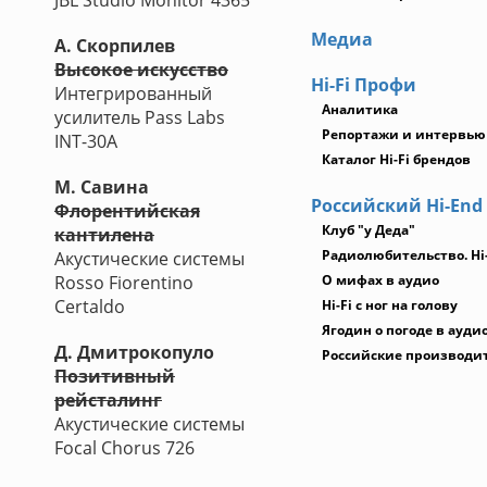
JBL Studio Monitor 4365
Медиа
А. Скорпилев
Высокое искусство
Hi-Fi Профи
Интегрированный
Аналитика
усилитель Pass Labs
Репортажи и интервью
INT-30A
Каталог Hi-Fi брендов
М. Савина
Российский Hi-End
Флорентийская
Клуб "у Деда"
кантилена
Радиолюбительство. Hi
Акустические системы
Rosso Fiorentino
О мифах в аудио
Certaldo
Hi-Fi с ног на голову
Ягодин о погоде в ауди
Д. Дмитрокопуло
Российские производи
Позитивный
рейсталинг
Акустические системы
Focal Chorus 726