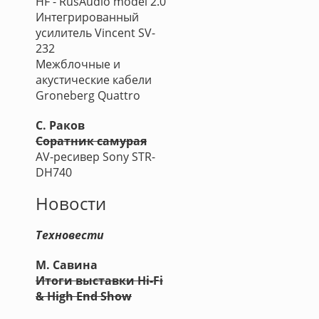
HF - RusAudio model 2.0
Интегрированный
усилитель Vincent SV-
232
Межблочные и
акустические кабели
Groneberg Quattro
С. Раков
Соратник самурая
AV-ресивер Sony STR-
DH740
Новости
Техновести
М. Савина
Итоги выставки Hi-Fi
& High End Show