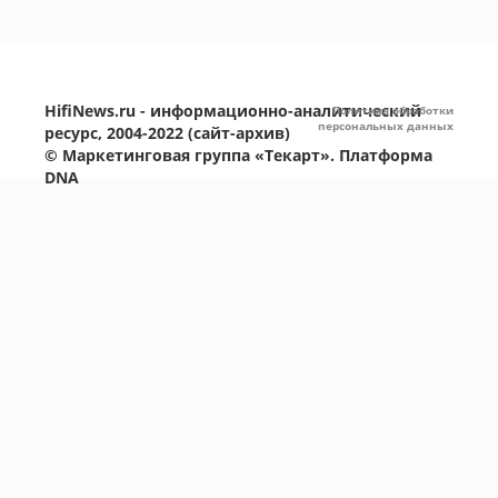
HifiNews.ru - информационно-аналитический
Политика обработки
персональных данных
ресурс, 2004-2022 (сайт-архив)
©
Маркетинговая группа «Текарт»
. Платформа
DNA