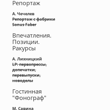
Репортаж
А. Чечелев
Репортаж с фабрики
Sonus Faber
Впечатления.
Позиции.
Ракурсы
А. Лихницкий
LP: первопрессы,
допечатки,
перевыпуски,
новоделы
Гостинная
"Фонограф"
М. Савина