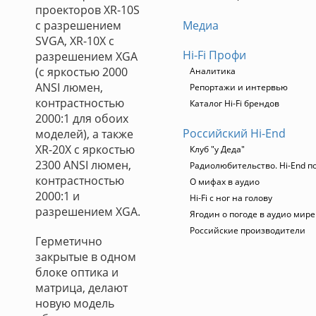
проекторов XR-10S
с разрешением
Медиа
SVGA, XR-10X с
Hi-Fi Профи
разрешением XGA
(с яркостью 2000
Аналитика
ANSI люмен,
Репортажи и интервью
контрастностью
Каталог Hi-Fi брендов
2000:1 для обоих
Российский Hi-End
моделей), а также
XR-20X с яркостью
Клуб "у Деда"
2300 ANSI люмен,
Радиолюбительство. Hi-End п
контрастностью
О мифах в аудио
2000:1 и
Hi-Fi с ног на голову
разрешением XGA.
Ягодин о погоде в аудио мире
Российские производители
Герметично
закрытые в одном
блоке оптика и
матрица, делают
новую модель