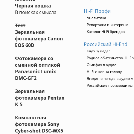
Черная кошка
Hi-Fi Профи
В поисках смысла
Аналитика
Тест
Репортажи и интервью
Зеркальная
Каталог Hi-Fi брендов
фотокамера Canon
Российский Hi-End
EOS 60D
Клуб "у Деда"
Фотокамера со
Радиолюбительство. Hi-En
сменной оптикой
О мифах в аудио
Panasonic Lumix
Hi-Fi с ног на голову
DMC-GF2
Ягодин о погоде в аудио 
Российские производител
Зеркальная
фотокамера Pentax
K-5
Компактная
фотокамера Sony
Cyber-shot DSC-WX5