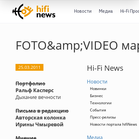
Новости
Медиа
Hi-Fi Пр
FOTO&amp;VIDEO мар
Hi-Fi News
25.03.2011
Новости
Портфолио
Новинки
Ральф Касперс
Бизнес
Дыхание вечности
Технологии
Письма в редакцию
События
Авторская колонка
Пресс-релизы
Ирины Чмыревой
Новости портала hifiNews
Медиа
Мнение