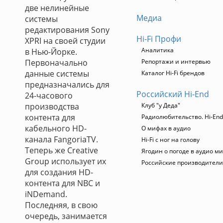
две нелинейные
Медиа
системы
редактирования Sony
Hi-Fi Профи
XPRI на своей студии
Аналитика
в Нью-Йорке.
Первоначально
Репортажи и интервью
данные системы
Каталог Hi-Fi брендов
предназначались для
Российский Hi-End
24-часового
производства
Клуб "у Деда"
контента для
Радиолюбительство. Hi-End
кабельного HD-
О мифах в аудио
канала FangoriaTV.
Hi-Fi с ног на голову
Теперь же Creative
Ягодин о погоде в аудио м
Group использует их
Российские производители
для создания HD-
контента для NBC и
iNDemand.
Последняя, в свою
очередь, занимается