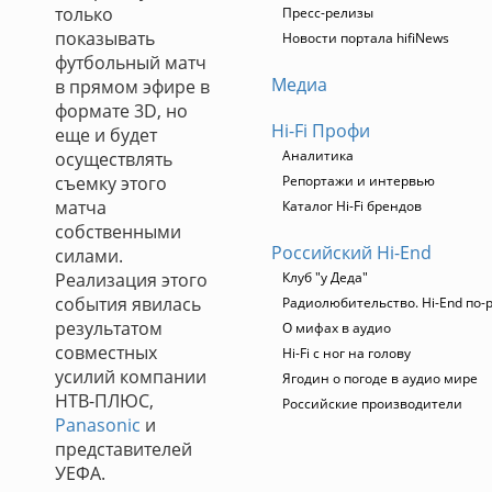
только
Пресс-релизы
показывать
Новости портала hifiNews
футбольный матч
Медиа
в прямом эфире в
формате 3D, но
Hi-Fi Профи
еще и будет
Аналитика
осуществлять
съемку этого
Репортажи и интервью
матча
Каталог Hi-Fi брендов
собственными
Российский Hi-End
силами.
Реализация этого
Клуб "у Деда"
события явилась
Радиолюбительство. Hi-End по-
результатом
О мифах в аудио
совместных
Hi-Fi с ног на голову
усилий компании
Ягодин о погоде в аудио мире
НТВ-ПЛЮС,
Российские производители
Panasonic
и
представителей
УЕФА.