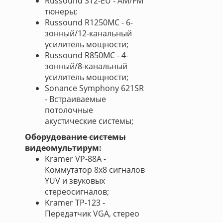
Russound ST2-EU - AM/FM
тюнеры;
Russound R1250MC - 6-
зонный/12-канальный
усилитель мощности;
Russound R850MC - 4-
зонный/8-канальный
усилитель мощности;
Sonance Symphony 621SR
- Встраиваемые
потолочные
акустические системы;
Оборудование системы
видеомультирум:
Kramer VP-88A -
Коммутатор 8х8 сигналов
YUV и звуковых
стереосигналов;
Kramer TP-123 -
Передатчик VGA, стерео