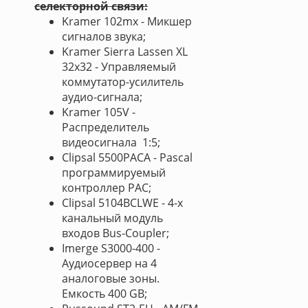
селекторной связи:
Kramer 102mx - Микшер
сигналов звука;
Kramer Sierra Lassen XL
32х32 - Управляемый
коммутатор-усилитель
аудио-сигнала;
Kramer 105V -
Распределитель
видеосигнала 1:5;
Clipsal 5500PACA - Pascal
программируемый
контроллер PAC;
Clipsal 5104BCLWE - 4-х
канальный модуль
входов Bus-Coupler;
Imerge S3000-400 -
Аудиосервер на 4
аналоговые зоны.
Емкость 400 GB;