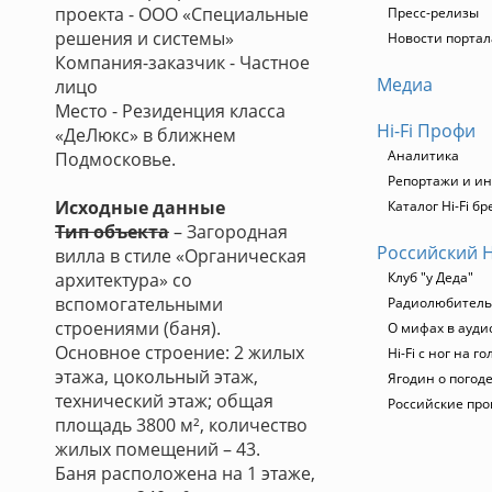
проекта - ООО «Специальные
Пресс-релизы
решения и системы»
Новости портала
Компания-заказчик - Частное
Медиа
лицо
Место - Резиденция класса
Hi-Fi Профи
«ДеЛюкс» в ближнем
Аналитика
Подмосковье.
Репортажи и и
Исходные данные
Каталог Hi-Fi б
Тип объекта
– Загородная
Российский H
вилла в стиле «Органическая
архитектура» со
Клуб "у Деда"
вспомогательными
Радиолюбительс
строениями (баня).
О мифах в ауди
Основное строение: 2 жилых
Hi-Fi с ног на го
этажа, цокольный этаж,
Ягодин о погод
технический этаж; общая
Российские пр
площадь 3800 м², количество
жилых помещений – 43.
Баня расположена на 1 этаже,