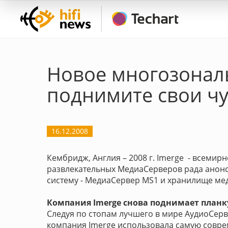
Новое многозональ
поднимите свои чу
16.12.2008
Кембридж, Англия – 2008 г. Imerge - всемир
развлекательных МедиаСерверов рада анон
систему - МедиаСервер MS1 и хранилище мед
Компания Imerge снова поднимает планк
Следуя по стопам лучшего в мире АудиоСер
компания Imerge использовала самую совр