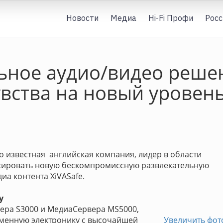
Новости
Медиа
Hi-Fi Профи
Росс
ное аудио/видео решен
вства на новый уровен
но известная английская компания, лидер в области
сировать новую бескомпромиссную развлекательную
иа контента XiVASafe.
у
вера S3000 и МедиаСервера MS5000,
еменную электронику с высочайшей
Увеличить фот