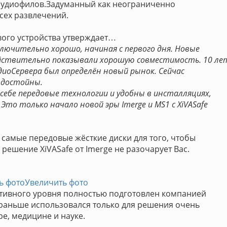
аудиофилов.Задуманный как неограниченно
сех развлечений.
вого устройства утверждает…
лючительно хорошо, начиная с первого дня. Новые
ействительно показывали хорошую совместимость. 10 ле
диоСервера был определён новый рынок. Сейчас
 достойны.
себе передовые технологии и удобны в инсталляциях,
то только начало новой эры Imerge и MS1 с XiVASafe
самые передовые жёсткие диски для того, чтобы
решение XiVASafe от Imerge не разочарует Вас.
ь фото
Увеличить фото
ативного уровня полностью подготовлен компанией
 раньше использовался только для решения очень
е, медицине и науке.