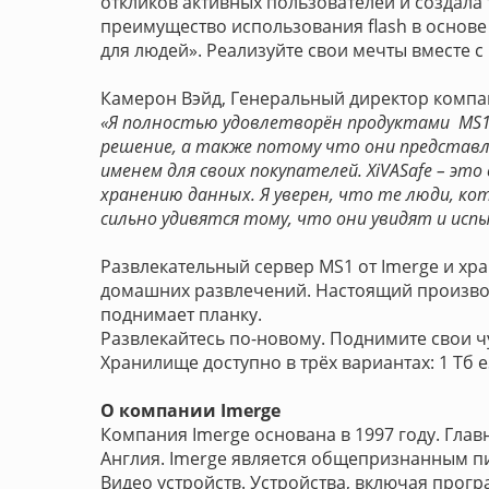
откликов активных пользователей и создала 
преимущество использования flash в основ
для людей». Реализуйте свои мечты вместе с 
Камерон Вэйд, Генеральный директор компа
«Я полностью удовлетворён продуктами MS1 
решение, а также потому что они представл
именем для своих покупателей. XiVASafe – эт
хранению данных. Я уверен, что те люди, к
сильно удивятся тому, что они увидят и ис
Развлекательный сервер MS1 от Imerge и хр
домашних развлечений. Настоящий производ
поднимает планку.
Развлекайтесь по-новому. Поднимите свои ч
Хранилище доступно в трёх вариантах: 1 Тб eSA
О компании Imerge
Компания Imerge основана в 1997 году. Гла
Англия. Imerge является общепризнанным п
Видео устройств. Устройства, включая прог