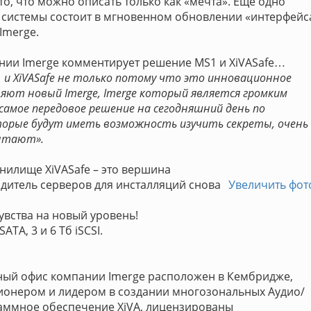
то, что можно описать только как «мечта». Ещё одно
е системы состоит в мгновенном обновлении «интерфейс
Imerge.
нии Imerge комментирует решение MS1 и XiVASafe…
и XiVASafe не только потому что это инновационное
яют новый Imerge, Imerge который является громким
о самое передовое решение на сегодняшний день по
оторые будут иметь возможность изучить секреты, очень
пытают».
анилище XiVASafe – это вершина
итель серверов для инсталляций снова
Увеличить фот
увства на новый уровень!
TA, 3 и 6 Тб iSCSI.
вный офис компании Imerge расположен в Кембридже,
ионером и лидером в создании многозональных Аудио/
раммное обеспечение XiVA, лицензированы