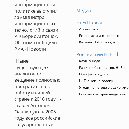
информационной
Медиа
политике выступил
замминистра
Hi-Fi Профи
информационных
Аналитика
технологий и связи
РФ Борис Антонюк.
Репортажи и интервью
Об этом сообщило
Каталог Hi-Fi брендов
РИА «Новости».
Российский Hi-End
"Ныне
Клуб "у Деда"
существующее
Радиолюбительство. Hi-End п
аналоговое
О мифах в аудио
вещание полностью
Hi-Fi с ног на голову
прекратит свою
Ягодин о погоде в аудио мир
работу в нашей
Российские производители
стране к 2016 году", -
сказал Антонюк.
Однако уже в 2005
году все российские
государственные