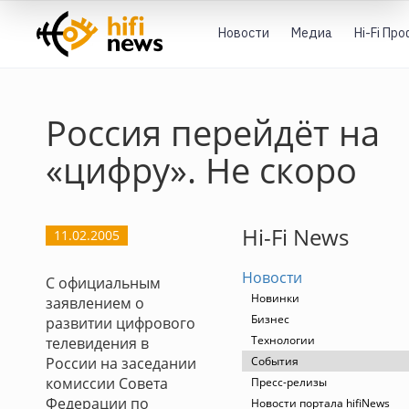
Новости
Медиа
Hi-Fi Пр
Россия перейдёт на
«цифру». Не скоро
Hi-Fi News
11.02.2005
Новости
С официальным
Новинки
заявлением о
Бизнес
развитии цифрового
Технологии
телевидения в
России на заседании
События
комиссии Совета
Пресс-релизы
Федерации по
Новости портала hifiNews