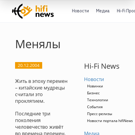
Новости
Медиа
Hi-Fi Пр
Менялы
Hi-Fi News
20.12.2004
Новости
Жить в эпоху перемен
Новинки
– китайские мудрецы
Бизнес
считали это
Технологии
проклятием.
События
Последние три
Пресс-релизы
поколения
Новости портала hifiNews
человечество живёт
во времена перемен.
Медиа