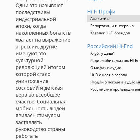
Одни это называют
Hi-Fi Профи
последствием
индустриальной
Аналитика
эпохи, когда
Репортажи и интервью
накопленных богатств
Каталог Hi-Fi брендов
хватает на выражение
Российский Hi-End
агрессии, другие
именуют это
Клуб "у Деда"
культурной
Радиолюбительство. Hi-En
революцией итогом
О мифах в аудио
которой стало
Hi-Fi с ног на голову
уничтожение
Ягодин о погоде в аудио м
сословий и детская
Российские производител
вера во всеобщее
счастье. Социальная
мобильность людей
явилась стимулом
заставлять
руководство страны
работать