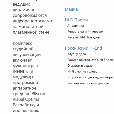
ведущих
Медиа
динамично
сопровождаются
Hi-Fi Профи
видеорепортажами
Аналитика
на монолитной
плазменной стене.
Репортажи и интервью
Каталог Hi-Fi брендов
Комплекс
Российский Hi-End
студийной
визуализации
Клуб "у Деда"
включает
Радиолюбительство. Hi-End по
мультиэкран
О мифах в аудио
INFINITE (9
Hi-Fi с ног на голову
модулей) и
Ягодин о погоде в аудио мире
программно-
Российские производители
аппаратное
средство Bliscom
Visual Optima.
Разработку и
инсталляцию