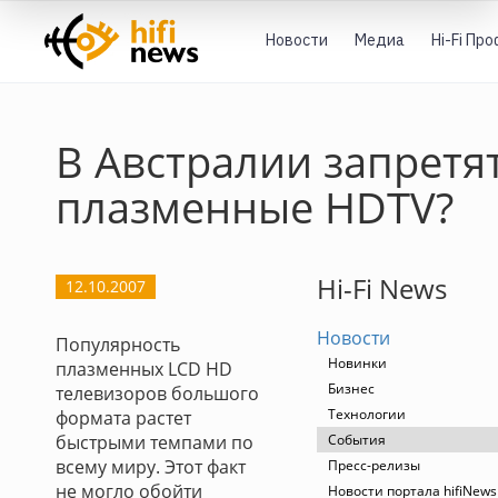
Новости
Медиа
Hi-Fi Пр
В Австралии запретя
плазменные HDTV?
Hi-Fi News
12.10.2007
Новости
Популярность
Новинки
плазменных LCD HD
Бизнес
телевизоров большого
Технологии
формата растет
быстрыми темпами по
События
всему миру. Этот факт
Пресс-релизы
не могло обойти
Новости портала hifiNews