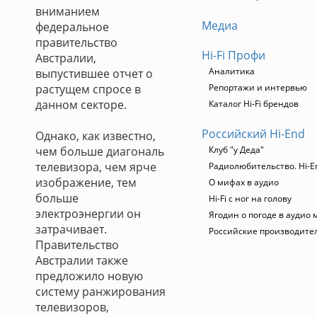
вниманием
Медиа
федеральное
правительство
Hi-Fi Профи
Австралии,
Аналитика
выпустившее отчет о
растущем спросе в
Репортажи и интервью
данном секторе.
Каталог Hi-Fi брендов
Российский Hi-End
Однако, как известно,
чем больше диагональ
Клуб "у Деда"
телевизора, чем ярче
Радиолюбительство. Hi-E
изображение, тем
О мифах в аудио
больше
Hi-Fi с ног на голову
электроэнергии он
Ягодин о погоде в аудио 
затрачивает.
Российские производите
Правительство
Австралии также
предложило новую
систему ранжирования
телевизоров,