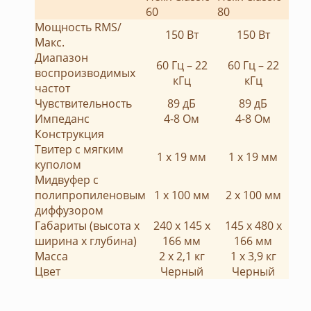
60
80
Мощность RMS/
150 Вт
150 Вт
Макс.
Диапазон
60 Гц – 22
60 Гц – 22
воспроизводимых
кГц
кГц
частот
Чувствительность
89 дБ
89 дБ
Импеданс
4-8 Ом
4-8 Ом
Конструкция
Твитер с мягким
1 х 19 мм
1 х 19 мм
куполом
Мидвуфер с
полипропиленовым
1 х 100 мм
2 х 100 мм
диффузором
Габариты (высота х
240 х 145 х
145 х 480 х
ширина х глубина)
166 мм
166 мм
Масса
2 х 2,1 кг
1 х 3,9 кг
Цвет
Черный
Черный