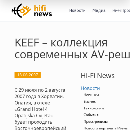
Новости
Медиа
Hi-Fi Пр
KEEF – коллекция
современных AV-ре
Hi-Fi News
13.06.2007
Новости
С 29 июля по 2 августа
Новинки
2007 года в Хорватии,
Бизнес
Опатия, в отеле
Технологии
«Grand Hotel 4
Opatijska Cvijeta»
События
будет проходить
Пресс-релизы
Восточноевропейский
Новости портала hifiNews