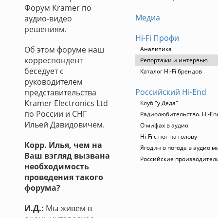
Форум Kramer по
Медиа
аудио-видео
решениям.
Hi-Fi Профи
Об этом форуме наш
Аналитика
корреспондент
Репортажи и интервью
беседует с
Каталог Hi-Fi брендов
руководителем
Российский Hi-End
представительства
Kramer Electronics Ltd
Клуб "у Деда"
по России и СНГ
Радиолюбительство. Hi-End
Ильей Давидовичем.
О мифах в аудио
Hi-Fi с ног на голову
Корр. Илья, чем на
Ягодин о погоде в аудио м
Ваш взгляд вызвана
Российские производител
необходимость
проведения такого
форума?
И.Д.:
Мы живем в