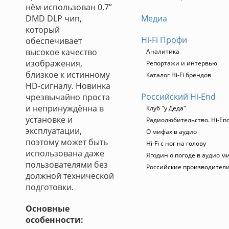
нём использован 0.7”
DMD DLP чип,
Медиа
который
Hi-Fi Профи
обеспечивает
высокое качество
Аналитика
изображения,
Репортажи и интервью
близкое к истинному
Каталог Hi-Fi брендов
HD-сигналу. Новинка
Российский Hi-End
чрезвычайно проста
и непринуждённа в
Клуб "у Деда"
установке и
Радиолюбительство. Hi-End
эксплуатации,
О мифах в аудио
поэтому может быть
Hi-Fi с ног на голову
использована даже
Ягодин о погоде в аудио м
пользователями без
Российские производител
должной технической
подготовки.
Основные
особенности: