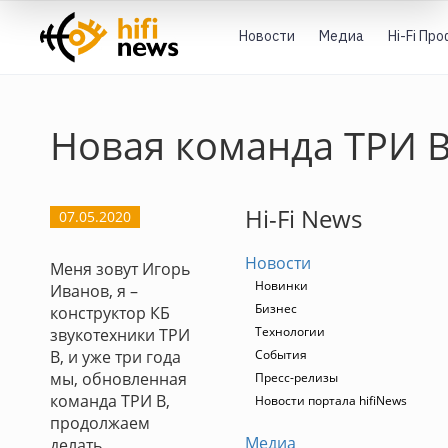
Новости
Медиа
Hi-Fi Пр
Новая команда ТРИ 
Hi-Fi News
07.05.2020
Новости
Меня зовут Игорь
Новинки
Иванов, я –
Бизнес
конструктор КБ
Технологии
звукотехники ТРИ
В, и уже три года
События
мы, обновленная
Пресс-релизы
команда ТРИ В,
Новости портала hifiNews
продолжаем
Медиа
делать