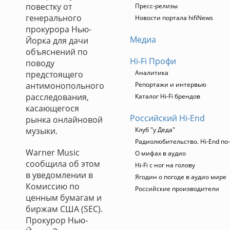
повестку от
Пресс-релизы
генерального
Новости портала hifiNews
прокурора Нью-
Медиа
Йорка для дачи
объяснений по
Hi-Fi Профи
поводу
Аналитика
предстоящего
антимонопольного
Репортажи и интервью
расследования,
Каталог Hi-Fi брендов
касающегося
Российский Hi-End
рынка онлайновой
музыки.
Клуб "у Деда"
Радиолюбительство. Hi-End по
Warner Music
О мифах в аудио
сообщила об этом
Hi-Fi с ног на голову
в уведомлении в
Ягодин о погоде в аудио мире
Комиссию по
Российские производители
ценным бумагам и
биржам США (SEC).
Прокурор Нью-