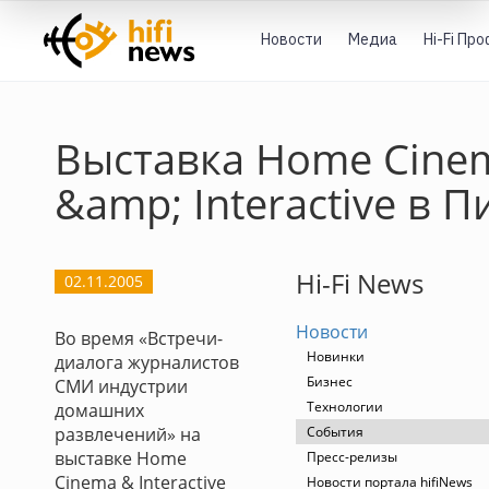
Новости
Медиа
Hi-Fi Пр
Выставка Home Cine
&amp; Interactive в П
Hi-Fi News
02.11.2005
Новости
Во время «Встречи-
Новинки
диалога журналистов
Бизнес
СМИ индустрии
Технологии
домашних
развлечений» на
События
выставке Home
Пресс-релизы
Cinema & Interactive
Новости портала hifiNews