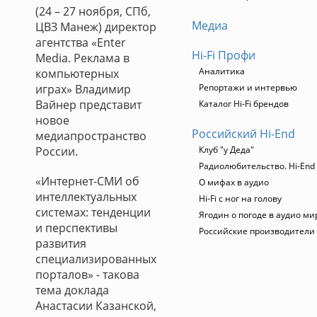
(24 – 27 ноября, СПб,
Медиа
ЦВЗ Манеж) директор
агентства «Enter
Hi-Fi Профи
Media. Реклама в
Аналитика
компьютерных
играх» Владимир
Репортажи и интервью
Вайнер представит
Каталог Hi-Fi брендов
новое
Российский Hi-End
медиапространство
России.
Клуб "у Деда"
Радиолюбительство. Hi-End 
«Интернет-СМИ об
О мифах в аудио
интеллектуальных
Hi-Fi с ног на голову
системах: тенденции
Ягодин о погоде в аудио ми
и перспективы
Российские производители
развития
специализированных
порталов» - такова
тема доклада
Анастасии Казанской,