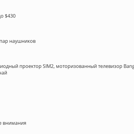
до $430
 пар наушников
иодный проектор SIM2, моторизованный телевизор Ban
чай
е внимания