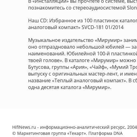
В «Инсталляции» вы прочтете о системе, вы
познакомитесь со стереоаудиосистемой Slon
Наш CD: Избранное из 100 пластинок катал
аналоговый компакт» SVCD-181 01/2014
Музыкальное издательство «Мирумир» заним
оно отпраздновало небольшой юбилей — за 2
наименований. Юбилейной 100-й пластинкой
твоей голове». В каталоге «Мирумир» можно
Бутусова, группы «Ария», «Чайф», «Мумий Т
выпуску с оригинальных мастер-лент, и име
название «Теплый аналоговый компакт». В с
одна десятая каталога «Мирумир».
HifiNews.ru - информационно-аналитический ресурс, 2004-
©
Маркетинговая группа «Текарт»
. Платформа
DNA