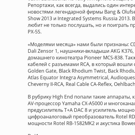
Репортажи, как всегда, выдались один интер
новостями легендарной фирмы Bang & Olufs
Show 2013 и Integrated Systems Russia 2013. 
любит не только послушать, но и поиграть п
PX-5S.
«Моделями месяца» нами были признаны: CD
Dali Zensor 1, наушники-вкладыши AKG K376, 
домашнего кинотеатра Pioneer MCS-838. Так
кабелей с разъемами RCA, в который вошли с
Golden Gate, Black Rhodium Twist, Back Rhodiu
Atlas Equator Integra Asymmetrical, Audioques
Cheverny II-RCA, Real Cable CA-Reflex, Oehlbach
В рубрику High End попали такие аппараты, к
AV-процессор Yamaha CX-A5000 и многокана
предусилитель T+A DAC 8 и усилитель мощнос
цифроаналоговый преобразователь Rotel RDD
мощности Rotel RB-1582MK2 и акустика Bower