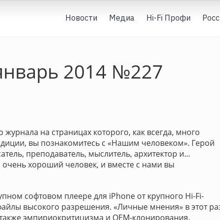
Новости
Медиа
Hi-Fi Профи
Росс
январь 2014 №227
 журнала на страницах которого, как всегда, много
адиции, вы познакомитесь с «Нашим человеком». Герой
тель, преподаватель, мыслитель, архитектор и...
 очень хороший человек, и вместе с нами вы
пном софтовом плеере для iPhone от крупного Hi-Fi-
 файлы высокого разрешения. «Личные мнения» в этот ра
а также эмпириокритицизма и ОЕМ-клонирования.