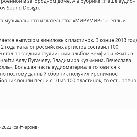
строенной в загородном доме. А в рубрике «Наше аудио»
ov Sound Design.
ога музыкального издательства «МИРУМИР»: «Теплый
ается выпуском виниловых пластинок. В конце 2013 год
 года каталог российских артистов составил 100
 стал последний студийныий альбом Земфиры «Жить в
 найти Аллу Пугачеву, Владимира Кузьмина, Вячеслава
ролль». Большая часть аудиоматериала готовится к
нно поэтому данный сборник получил ироничное
борник вошли песни с 10 из 100 пластинок, то есть ровно
2022 (сайт-архив)