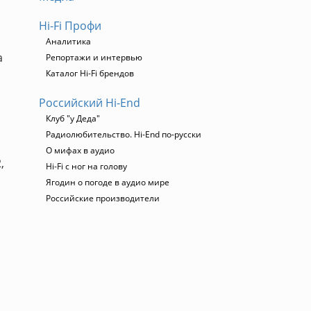
Hi-Fi Профи
Аналитика
a
Репортажи и интервью
Каталог Hi-Fi брендов
Российский Hi-End
Клуб "у Деда"
Радиолюбительство. Hi-End по-русски
О мифах в аудио
,
Hi-Fi с ног на голову
Ягодин о погоде в аудио мире
Российские производители