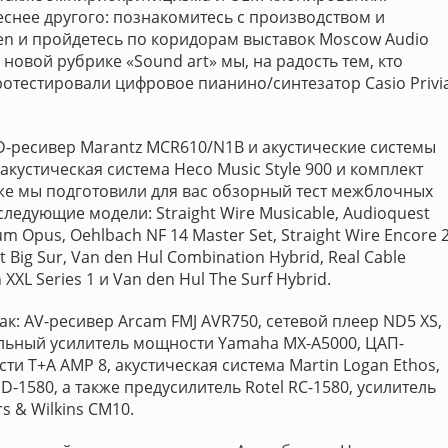
еснее другого: познакомитесь с производством и
en и пройдетесь по коридорам выставок Moscow Audio
В новой рубрике «Sound art» мы, на радость тем, кто
ротестировали цифровое пианино/синтезатор Casio Privi
-ресивер Marantz MCR610/N1B и акустические системы
акустическая система Heco Music Style 900 и комплект
же мы подготовили для вас обзорный тест межблочных
ледующие модели: Straight Wire Musicable, Audioquest
m Opus, Oehlbach NF 14 Master Set, Straight Wire Encore 2
t Big Sur, Van den Hul Combination Hybrid, Real Cable
 XXL Series 1 и Van den Hul The Surf Hybrid.
ак: AV-ресивер Arcam FMJ AVR750, сетевой плеер ND5 XS,
льный усилитель мощности Yamaha MX-A5000, ЦАП-
ти T+A AMP 8, акустическая система Martin Logan Ethos,
-1580, а также предусилитель Rotel RC-1580, усилитель
s & Wilkins CM10.