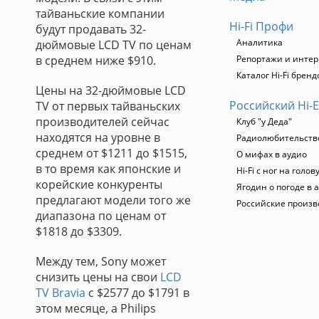
тайваньские компании
Hi-Fi Профи
будут продавать 32-
Аналитика
дюймовые LCD TV по ценам
в среднем ниже $910.
Репортажи и инте
Каталог Hi-Fi бренд
Цены на 32-дюймовые LCD
Российский Hi-
TV от первых тайваньских
производителей сейчас
Клуб "у Деда"
находятся на уровне в
Радиолюбительство.
среднем от $1211 до $1515,
О мифах в аудио
в то время как японские и
Hi-Fi с ног на голов
корейские конкуренты
Ягодин о погоде в 
предлагают модели того же
Российские произ
диапазона по ценам от
$1818 до $3309.
Между тем, Sony может
снизить цены на свои
LCD
TV Bravia
с $2577 до $1791 в
этом месяце, а Philips