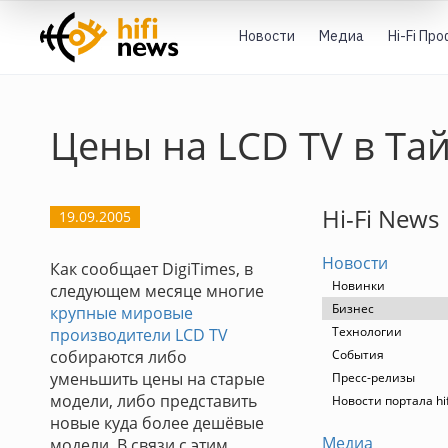
Новости
Медиа
Hi-Fi Пр
Цены на LCD TV в Та
Hi-Fi News
19.09.2005
Новости
Как сообщает DigiTimes, в
Новинки
следующем месяце многие
Бизнес
крупные мировые
Технологии
производители LCD TV
собираются либо
События
уменьшить цены на старые
Пресс-релизы
модели, либо представить
Новости портала hi
новые куда более дешёвые
Медиа
модели. В связи с этим