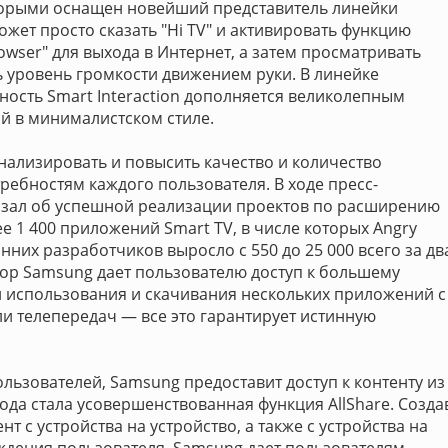
орыми оснащен новейший представитель линейки
ожет просто сказать "Hi TV" и активировать функцию
wser" для выхода в Интернет, а затем просматривать
ь уровень громкости движением руки. В линейке
ость Smart Interaction дополняется великолепным
й в минималистском стиле.
ализировать и повысить качество и количество
ребностям каждого пользователя. В ходе пресс-
азал об успешной реализации проектов по расширению
е 1 400 приложений Smart TV, в числе которых Angry
онних разработчиков выросло с 550 до 25 000 всего за дв
р Samsung дает пользователю доступ к большему
и использования и скачивания нескольких приложений с
 телепередач — все это гарантирует истинную
ользователей, Samsung предоставит доступ к контенту из
ода стала усовершенствованная функция AllShare. Созда
т с устройства на устройство, а также с устройства на