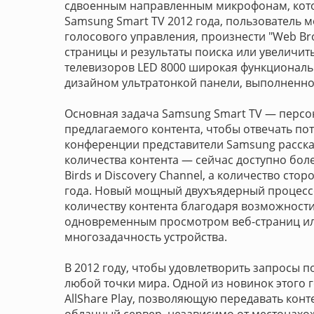
сдвоенным направленным микрофонам, кот
Samsung Smart TV 2012 года, пользователь м
голосового управления, произнести "Web Bro
страницы и результаты поиска или увеличит
телевизоров LED 8000 широкая функциональн
дизайном ультратонкой панели, выполненно
Основная задача Samsung Smart TV — персон
предлагаемого контента, чтобы отвечать пот
конференции представители Samsung расск
количества контента — сейчас доступно боле
Birds и Discovery Channel, а количество стор
года. Новый мощный двухъядерный процессо
количеству контента благодаря возможност
одновременным просмотром веб-страниц или
многозадачность устройства.
В 2012 году, чтобы удовлетворить запросы п
любой точки мира. Одной из новинок этого г
AllShare Play, позволяющую передавать контен