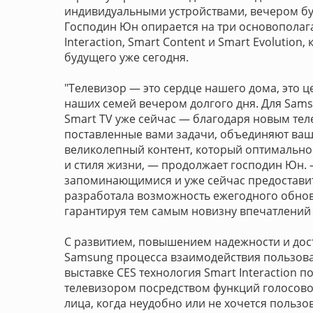
индивидуальными устройствами, вечером бу
Господин Юн опирается на три основополага
Interaction, Smart Content и Smart Evolutio
будущего уже сегодня.
"Телевизор — это сердце нашего дома, это 
наших семей вечером долгого дня. Для Sam
Smart TV уже сейчас — благодаря новым тел
поставленные вами задачи, объединяют вашу
великолепный контент, который оптимально 
и стиля жизни, — продолжает господин Юн. 
запоминающимися и уже сейчас предоставит
разработала возможность ежегодного обно
гарантируя тем самым новизну впечатлений 
С развитием, повышением надежности и дос
Samsung процесса взаимодействия пользова
выставке CES технология Smart Interaction 
телевизором посредством функций голосово
лица, когда неудобно или не хочется пользо