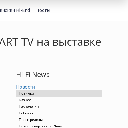
ийский Hi-End
Тесты
Вход
ART TV на выставке
Hi-Fi News
Новости
Новинки
Бизнес
Технологии
События
Пресс-релизы
Новости портала hifiNews