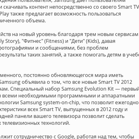
ждения пользователя, Samsung дает пользователям
 скачивать контент непосредственно со своего Smart T
 Play также предлагает возможность пользоваться
аниченного объема.
ойств на новый уровень благодаря трем новым сервисам
y Story), "Фитнес" (Fitness) и "Дети" (Kids), давая
фотографиями и сообщениями, без проблем
зультаты таких занятий, а также помогать детям в учеб
еменного, постоянно обновляющегося мира иметь
Samsung объявила о том, что все новые Smart TV 2012
ам. Специальный набор Samsung Evolution Kit — первы
ься всеми необходимыми программными и аппаратными
ологии Samsung system-on-chip, что позволит ежегодно
теристики всех Smart TV, выпущенных в 2012 году и
адней панели вашего телевизора позволит сделать
 телевизионных технологий.
жит сотрудничество с Google, работая над тем, чтобы