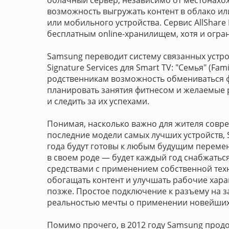
облачный сервер, независимо от местонахо
возможность выгружать контент в облако или
или мобильного устройства. Сервис AllShare
бесплатным online-хранилищем, хотя и огр
Samsung переводит систему связанных устр
Signature Services для Smart TV: "Семья" (Famil
родственникам возможность обмениваться 
планировать занятия фитнесом и желаемые ре
и следить за их успехами.
Понимая, насколько важно для жителя совр
последние модели самых лучших устройств, 
года будут готовы к любым будущим перемен
в своем роде — будет каждый год снабжат
средствами с применением собственной техн
обогащать контент и улучшать рабочие харак
позже. Простое подключение к разъему на з
реальностью мечты о применении новейших
Помимо прочего, в 2012 году Samsung продол