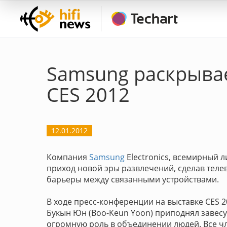
Samsung раскрывае
CES 2012
12.01.2012
Компания
Samsung
Electronics, всемирный 
приход новой эры развлечений, сделав тел
барьеры между связанными устройствами.
В ходе пресс-конференции на выставке CES 2
Букын Юн (Boo-Keun Yoon) приподнял завесу
огромную роль в объединении людей. Все ч