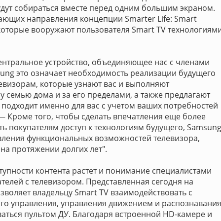
дут собираться вместе перед одним большим экраном.
ющих направления концепции Smarter Life: Smart
n, которые вооружают пользователя Smart TV технологиям
центральное устройство, объединяющее нас с членами
sung это означает необходимость реализации будущего
евизорам, которые узнают вас и выполняют
 семью дома и за его пределами, а также предлагают
подходит именно для вас с учетом ваших потребностей
— Кроме того, чтобы сделать впечатления еще более
ь покупателям доступ к технологиям будущего, Samsun
вления функциональных возможностей телевизора,
на протяжении долгих лет".
тупности контента растет и понимание специалистами
телей с телевизором. Представленная сегодня на
позволяет владельцу Smart TV взаимодействовать с
го управления, управления движением и распознавани
ваться пультом ДУ. Благодаря встроенной HD-камере и