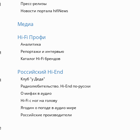
й
Пресс-релизы
Новости портала hifiNews
Медиа
Hi-Fi Профи
Аналитика
я
Репортажи и интервью
Каталог Hi-Fi брендов
а
Российский Hi-End
я
Клуб "у Деда"
Радиолюбительство. Hi-End по-русски
О мифах в аудио
Hi-Fi с ног на голову
Ягодин о погоде в аудио мире
Российские производители
е