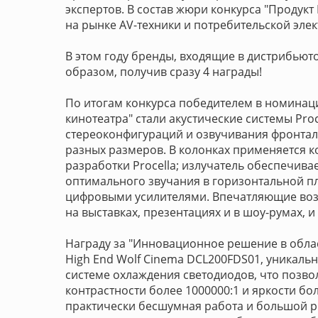
экспертов. В состав жюри конкурса "Продук
на рынке AV-техники и потребительской эле
В этом году бренды, входящие в дистрибью
образом, получив сразу 4 награды!
По итогам конкурса победителем в номинац
кинотеатра" стали акустические системы Pro
стереоконфигураций и озвучивания фронтал
разных размеров. В колонках применяется 
разработки Procella; излучатель обеспечив
оптимального звучания в горизонтальной п
цифровыми усилителями. Впечатляющие возм
на выставках, презентациях и в шоу-румах, 
Награду за "Инновационное решение в обла
High End Wolf Cinema DCL200FDS01, уникаль
системе охлаждения светодиодов, что позво
контрастности более 1000000:1 и яркости бо
практически бесшумная работа и большой ре