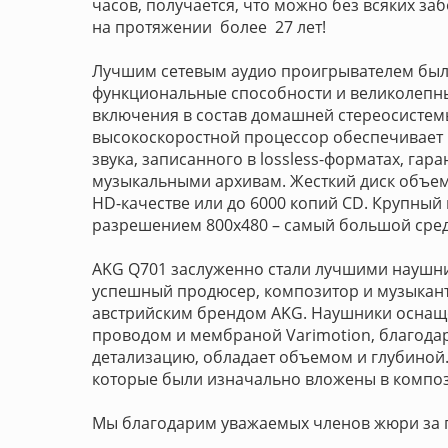
часов, получается, что можно без всяких з
на протяжении более 27 лет!
Лучшим сетевым аудио проигрывателем бы
функциональные способности и великолепны
включения в состав домашней стереосистем
высокоскоростной процессор обеспечивает
звука, записанного в lossless-форматах, га
музыкальными архивам. Жесткий диск объем
HD-качестве или до 6000 копий CD. Крупный
разрешением 800х480 – самый большой сред
AKG Q701 заслуженно стали лучшими наушника
успешный продюсер, композитор и музыкант 
австрийским брендом AKG. Наушники оснащ
проводом и мембраной Varimotion, благодар
детализацию, обладает объемом и глубиной. 
которые были изначально вложены в компо
Мы благодарим уважаемых членов жюри за п