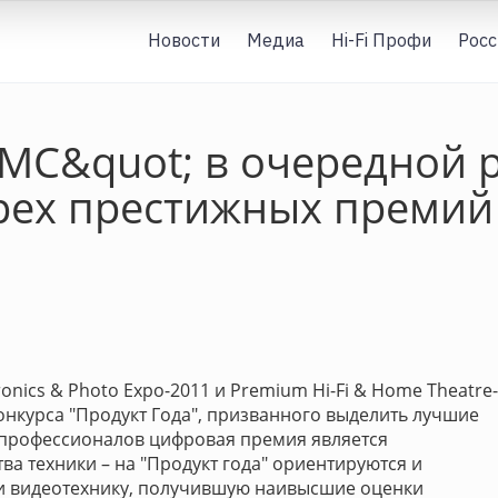
Новости
Медиа
Hi-Fi Профи
Росс
С&quot; в очередной р
рех престижных премий
onics & Photo Expo-2011 и Premium Hi-Fi & Home Theatre-
онкурса "Продукт Года", призванного выделить лучшие
я профессионалов цифровая премия является
а техники – на "Продукт года" ориентируются и
и видеотехнику, получившую наивысшие оценки