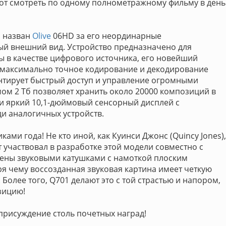
абот смотреть по одному полнометражному фильму в день
л назван
Olive
06HD за его неординарные
й внешний вид. Устройство предназначено для
ы в качестве цифрового источника, его новейший
 максимально точное кодирование и декодирование
рантирует быстрый доступ и управление огромными
ом 2 Тб позволяет хранить около 20000 композиций в
 и яркий 10,1-дюймовый сенсорный дисплей с
и аналогичных устройств.
ми года! Не кто иной, как Куинси Джонс (Quincy Jones),
участвовал в разработке этой модели совместно с
ены звуковыми катушками с намоткой плоским
я чему воссозданная звуковая картина имеет четкую
Более того, Q701 делают это с той страстью и напором,
зицию!
рисуждение столь почетных наград!