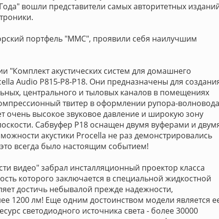
т Года" вошли представители самых авторитетных издани
ктроники.
торский портфель "ММС", проявили себя наилучшим
ии "Комплект акустических систем для домашнего
cella Audio P815-P8-P18. Они предназначены для создани
ьных, центрального и тыловых каналов в помещениях
компрессионный твитер в оформлении рупора-волновод
ает очень высокое звуковое давление и широкую зону
лоскости. Сабвуфер P18 оснащен двумя вуферами и двум
ожности акустики Procella не раз демонстрировались
и это всегда было настоящим событием!
сти видео" забрал инсталляционный проектор класса
ность которого заключается в специальной жидкостной
ляет достичь небывалой прежде надежности,
лее 1200 лм! Еще одним достоинством модели является е
сурс светодиодного источника света - более 30000