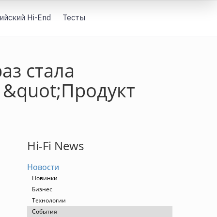
ийский Hi-End
Тесты
Вход
аз стала
 &quot;Продукт
Hi-Fi News
Новости
Новинки
Бизнес
Технологии
События