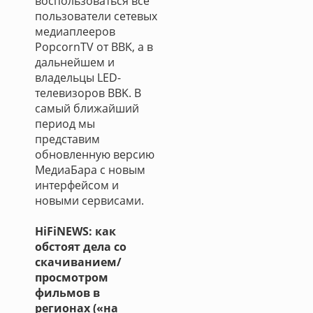
воспользоваться все
пользователи сетевых
медиаплееров
PopcornTV от BBK, а в
дальнейшем и
владельцы LED-
телевизоров BBK. В
самый ближайший
период мы
представим
обновленную версию
МедиаБара с новым
интерфейсом и
новыми сервисами.
HiFiNEWS: как
обстоят дела со
скачиванием/
просмотром
фильмов в
регионах («на