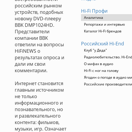
российским рынком
Hi-Fi Профи
устройств, подобных
Аналитика
новому DVD-плееру
BBK DMP1024HD.
Репортажи и интервью
Представители
Каталог Hi-Fi брендов
компании BBK
Российский Hi-End
ответили на вопросы
HiFiNEWS о
Клуб "у Деда"
результатах опроса и
Радиолюбительство. Hi-End
дали им свои
О мифах в аудио
комментарии.
Hi-Fi с ног на голову
Ягодин о погоде в аудио м
Интернет становится
Российские производител
главным источником
не только
информационного и
познавательного, но
и развлекательного
контента: фильмов,
музыки, игр. Означает