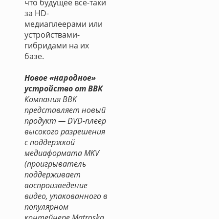
что будущее все-таки
за HD-
медиаплеерами или
устройствами-
гибридами на их
базе.
Новое «народное»
устройство от BBK
Компания BBK
представляет новый
продукт — DVD-плеер
высокого разрешения
с поддержкой
медиаформата MKV
(проигрыватель
поддерживает
воспроизведение
видео, упакованного в
популярном
контейнере Matroska