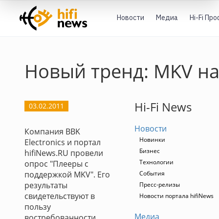
Новости
Медиа
Hi-Fi Пр
Новый тренд: MKV н
Hi-Fi News
03.02.2011
Новости
Компания BBK
Новинки
Electronics и портал
Бизнес
hifiNews.RU провели
Технологии
опрос "Плееры с
поддержкой MKV". Его
События
результаты
Пресс-релизы
свидетельствуют в
Новости портала hifiNews
пользу
Медиа
востребованности