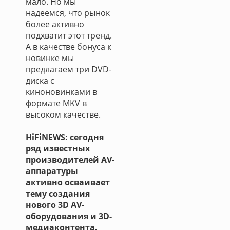
мало. Но мы
надеемся, что рынок
более активно
подхватит этот тренд.
А в качестве бонуса к
новинке мы
предлагаем три DVD-
диска с
киноновинками в
формате MKV в
высоком качестве.
HiFiNEWS: сегодня
ряд известных
производителей AV-
аппаратуры
активно осваивает
тему создания
нового 3D AV-
оборудования и 3D-
медиаконтента.