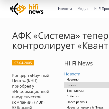
Новости
Медиа
Hi-Fi Пр
АФК «Система» тепер
контролирует «Квант
Hi-Fi News
07.04.2005
Новости
Концерн «Научный
Новинки
Центр» (КНЦ)
Бизнес
приобрёл у
Технологии
«Информационной
внедренческой
События
компании» (ИВК)
Пресс-релизы
53% акций
Новости портала hifiNews