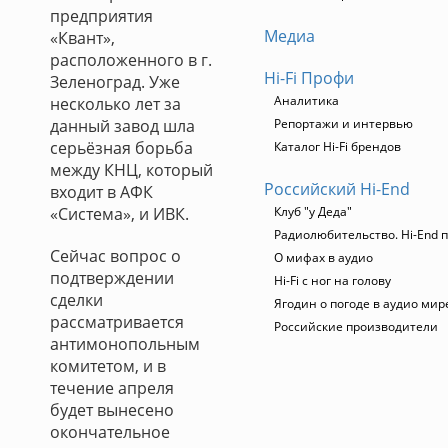
предприятия
Медиа
«Квант»,
расположенного в г.
Hi-Fi Профи
Зеленоград. Уже
Аналитика
несколько лет за
данный завод шла
Репортажи и интервью
серьёзная борьба
Каталог Hi-Fi брендов
между КНЦ, который
Российский Hi-End
входит в АФК
«Система», и ИВК.
Клуб "у Деда"
Радиолюбительство. Hi-End п
Сейчас вопрос о
О мифах в аудио
подтверждении
Hi-Fi с ног на голову
сделки
Ягодин о погоде в аудио мир
рассматривается
Российские производители
антимонопольным
комитетом, и в
течение апреля
будет вынесено
окончательное