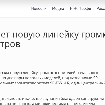
Новости
Медиа
Hi-Fi Профи
Росс
яет новую линейку гром
тров
вала новую линейку громкоговорителей начального
 по две пары полочных моделей, под названиями SP-
апольных громкоговорителя SP-FS51-LR, один центральны
ительность и качество звучания благодаря конструкции
крыты не тканью, а металлическими решетками для