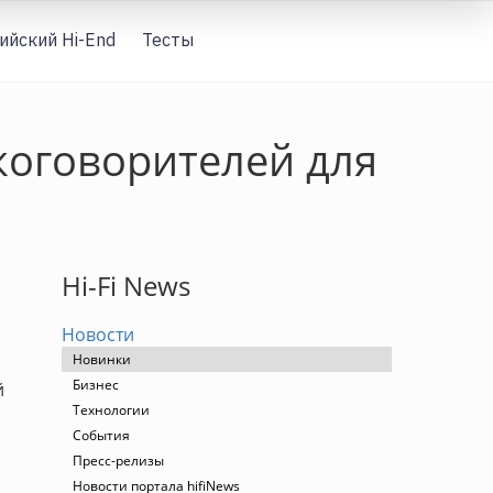
ийский Hi-End
Тесты
Вход
коговорителей для
Hi-Fi News
Новости
Новинки
Бизнес
й
Технологии
События
Пресс-релизы
Новости портала hifiNews