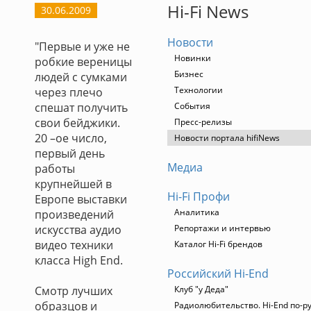
Hi-Fi News
30.06.2009
Новости
"Первые и уже не
Новинки
робкие вереницы
Бизнес
людей с сумками
Технологии
через плечо
спешат получить
События
свои бейджики.
Пресс-релизы
20 –ое число,
Новости портала hifiNews
первый день
Медиа
работы
крупнейшей в
Hi-Fi Профи
Европе выставки
Аналитика
произведений
искусства аудио
Репортажи и интервью
видео техники
Каталог Hi-Fi брендов
класса High End.
Российский Hi-End
Смотр лучших
Клуб "у Деда"
образцов и
Радиолюбительство. Hi-End по-р