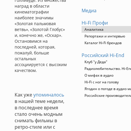
Голливуде. Из множества
наград в области
Медиа
кинематографии
наиболее значимы
Hi-Fi Профи
«Золотая пальмовая
ветвь», «Золотой Глобус»
Аналитика
и, конечно же, «Оскар».
Репортажи и интервью
Остановимся на
Каталог Hi-Fi брендов
последней, которая,
пожалуй, больше
Российский Hi-End
остальных
Клуб "у Деда"
ассоциируется с высоким
Радиолюбительство. Hi-En
качеством.
О мифах в аудио
Hi-Fi с ног на голову
Ягодин о погоде в аудио м
Как уже
упоминалось
Российские производител
в нашей теме недели,
в последнее время
стало очень модным
снимать фильмы в
ретро-стиле или с