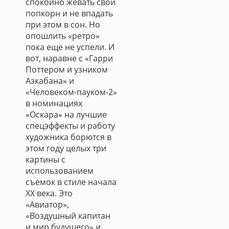
спокойно жевать свой
попкорн и не впадать
при этом в сон. Но
опошлить «ретро»
пока еще не успели. И
вот, наравне с «Гарри
Поттером и узником
Азкабана» и
«Человеком-пауком-2»
в номинациях
«Оскара» на лучшие
спецэффекты и работу
художника борются в
этом году целых три
картины с
использованием
съемок в стиле начала
XX века. Это
«Авиатор»,
«Воздушный капитан
и мир будущего» и