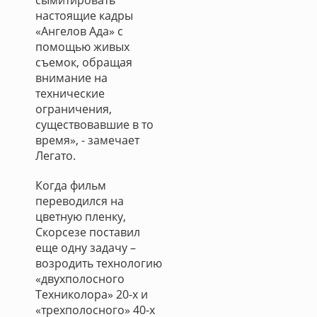
сымитировать
настоящие кадры
«Ангелов Ада» с
помощью живых
съемок, обращая
внимание на
технические
ограничения,
существовавшие в то
время», - замечает
Легато.
Когда фильм
переводился на
цветную пленку,
Скорсезе поставил
еще одну задачу –
возродить технологию
«двухполосного
Техниколора» 20-х и
«трехполосного» 40-х