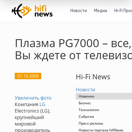
Новости
Медиа
Hi-Fi Пр
Плазма PG7000 – все,
Вы ждете от телевиз
Hi-Fi News
07.10.2008
Новости
Новинки
Увеличить фото
Бизнес
Компания
LG
Технологии
Electronics (LG),
крупнейший
События
мировой
Пресс-релизы
производитель
Новости портала hifiNews