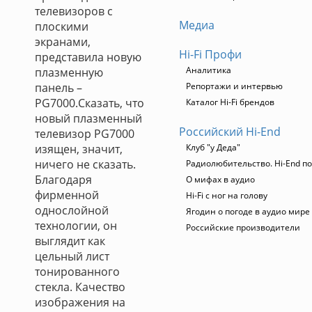
телевизоров с
Медиа
плоскими
экранами,
Hi-Fi Профи
представила новую
Аналитика
плазменную
панель –
Репортажи и интервью
PG7000.Сказать, что
Каталог Hi-Fi брендов
новый плазменный
Российский Hi-End
телевизор PG7000
изящен, значит,
Клуб "у Деда"
ничего не сказать.
Радиолюбительство. Hi-End по
Благодаря
О мифах в аудио
фирменной
Hi-Fi с ног на голову
однослойной
Ягодин о погоде в аудио мире
технологии, он
Российские производители
выглядит как
цельный лист
тонированного
стекла. Качество
изображения на