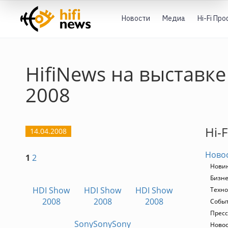
Новости
Медиа
Hi-Fi Пр
HifiNews на выставк
2008
Hi-
14.04.2008
Ново
1
2
Нови
Бизне
HDI Show
HDI Show
HDI Show
Техно
2008
2008
2008
Собы
Пресс
Sony
Sony
Sony
Новос