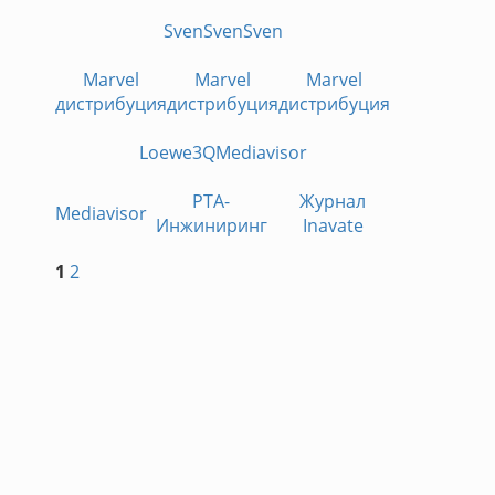
Sven
Sven
Sven
Marvel
Marvel
Marvel
дистрибуция
дистрибуция
дистрибуция
Loewe
3Q
Mediavisor
РТА-
Журнал
Mediavisor
Инжиниринг
Inavate
1
2