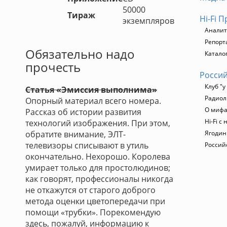
50000
Тираж
Hi-Fi 
экземпляров
Аналит
Репорт
Обязательно надо
Каталог
прочесть
Россий
Клуб "у
Статья «Эмиссия выполнима»
Радиол
Опорный материал всего номера.
О мифа
Рассказ об истории развития
Hi-Fi с
технологий изображения. При этом,
обратите внимание, ЭЛТ-
Ягодин
телевизоры списывают в утиль
Россий
окончательно. Нехорошо. Королева
умирает только для простолюдинов;
как говорят, профессионалы никогда
не откажутся от старого доброго
метода оценки цветопередачи при
помощи «трубки». Порекомендую
здесь, пожалуй, информацию к