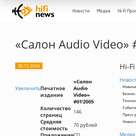
Новости
Медиа
Hi-Fi Пр
«Салон Audio Video» 
Hi-F
30.12.2004
Новос
«Салон
Новин
Увеличить
Печатное
Audio
Бизнес
издание
Video»
Технол
#01’2005
Количество
Событ
146
страниц
Пресс-
Средняя
Новост
70 рублей
стоимость
Медиа
Приложение
CD