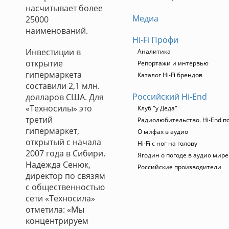
насчитывает более
Медиа
25000
наименований.
Hi-Fi Профи
Инвестиции в
Аналитика
открытие
Репортажи и интервью
гипермаркета
Каталог Hi-Fi брендов
составили 2,1 млн.
Российский Hi-End
долларов США. Для
«Техносилы» это
Клуб "у Деда"
третий
Радиолюбительство. Hi-End п
гипермаркет,
О мифах в аудио
открытый с начала
Hi-Fi с ног на голову
2007 года в Сибири.
Ягодин о погоде в аудио мире
Надежда Сенюк,
Российские производители
директор по связям
с общественностью
сети «Техносила»
отметила: «Мы
концентрируем