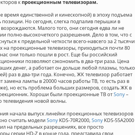
кторов к
проекционным телевизорам.
е время единственной и кинескопной) в эпоху подъема
ь позиции. Но сегодня, слегка подпалив перышки в
возрождаются. Малого того, они сегодня едва ли не
ии полно-высокочеткого разрешения. Дело в том, что с
уться к предельной четкости всего-навсего за 2 тысячи
тах на проекционные телевизоры, приходиться почти 80
нас они только пошли в рост. Еще бы российский
кционники позволяют сэкономить в два-три раза. Цена
наших денег, а работает он дольше любой плазмы, только
ей) раз в два-три года. Конечно, ЖК телевизор работает
 замена лампы в 20000 часов работы ТВ, то есть раз в
оже), но есть проблема больших размеров, создать ЖК в
роекционник. Хороши были проекционные ТВ от
Sony
–
о телевидения новой волны.
ния начала выпуск линейки проекционных телевизоров
но считать модели
Sony
KDS-70R2000,
Sony
KDS-55A2000
тил на предельных разрешениях, все просто
оры серии HD-Z в конце года, представила свои