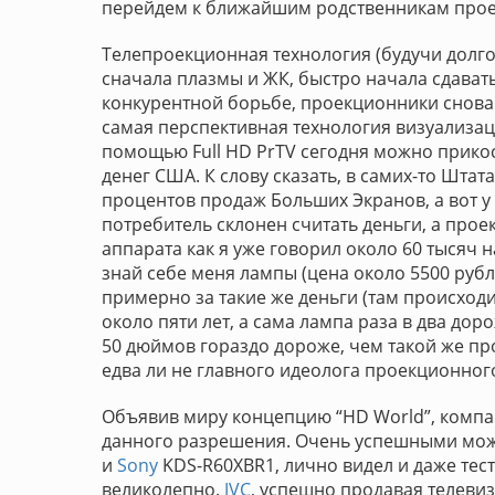
перейдем к ближайшим родственникам прое
Телепроекционная технология (будучи долго
сначала плазмы и ЖК, быстро начала сдават
конкурентной борьбе, проекционники снова 
самая перспективная технология визуализац
помощью Full HD PrTV сегодня можно прикосн
денег США. К слову сказать, в самих-то Шта
процентов продаж Больших Экранов, а вот у 
потребитель склонен считать деньги, а прое
аппарата как я уже говорил около 60 тысяч 
знай себе меня лампы (цена около 5500 рубл
примерно за такие же деньги (там происходит
около пяти лет, а сама лампа раза в два дор
50 дюймов гораздо дороже, чем такой же п
едва ли не главного идеолога проекционног
Объявив миру концепцию “HD World”, компа
данного разрешения. Очень успешными мож
и
Sony
KDS-R60XBR1, лично видел и даже тес
великолепно.
JVC
, успешно продавая телевиз