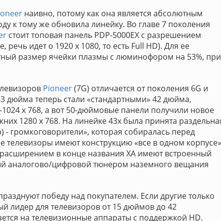
ioneer
наивно, потому как она является абсолютным
оду к тому же обновила линейку. Во главе 7 поколения
er
стоит топовая панель PDP-5000EX с разрешением
речь идет о 1920 x 1080, то есть Full HD). Для ее
тный размер ячейки плазмы с люминофором на 53%, при
елевизоров
Pioneer
(7G) отличается от поколения 6G и
3 дюйма теперь стали «стандартными» 42 дюйма,
024 x 768, а вот 50-дюймовые панели получили новое
них 1280 x 768. На линейке 43х была принята раздельна
 - громкоговорители», которая собиралась перед
е телевизоры имеют конструкцию «все в одном корпусе»
 расширением в конце названия XA имеют встроенный
ый аналогово/цифровой тюнером наземного вещания
разднуют победу над покупателем. Если другие только
й лидер для телевизоров от 15 дюймов до 42
ается на телевизионные аппараты с поддержкой HD.