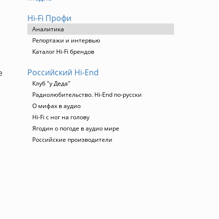
Hi-Fi Профи
Аналитика
Репортажи и интервью
Каталог Hi-Fi брендов
Российский Hi-End
е
Клуб "у Деда"
Радиолюбительство. Hi-End по-русски
О мифах в аудио
Hi-Fi с ног на голову
Ягодин о погоде в аудио мире
Российские производители