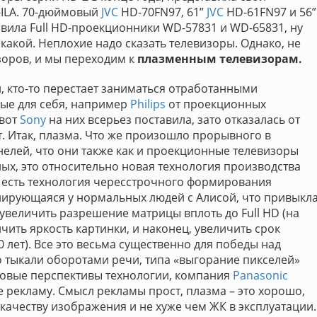
-ILA. 70-дюймовый
JVC
HD-70FN97, 61”
JVC
HD-61FN97 и 56”
вила Full HD-проекционники WD-57831 и WD-65831, ну
какой. Неплохие надо сказать телевизоры. Однако, не
оров, и мы переходим к
плазменным телевизорам.
й, кто-то перестает заниматься отработанными
вые для себя, например
Philips
от проекционных
 вот
Sony
на них всерьез поставила, зато отказалась от
т. Итак, плазма. Что же произошло прорывного в
елей, что они также как и проекционные телевизоры
ных, это относительно новая технология производства
, то есть технология чересстрочного формирования
иирующаяся у нормальных людей с Алисой, что привыкл
 увеличить разрешение матрицы вплоть до Full HD (на
ить яркость картинки, и наконец, увеличить срок
 лет). Все это весьма существенно для победы над
о тыкали оборотами речи, типа «выгорание пикселей»
 новые перспективы технологии, компания
Panasonic
 рекламу. Смысл рекламы прост, плазма – это хорошо,
 качеству изображения и не хуже чем ЖК в эксплуатации.