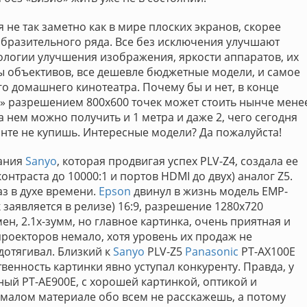
не так заметно как в мире плоских экранов, скорее
образительного ряда. Все без исключения улучшают
ологии улучшения изображения, яркости аппаратов, их
лы объективов, все дешевле бюджетные модели, и самое
го домашнего кинотеатра. Почему бы и нет, в конце
м» разрешением 800х600 точек может стоить нынче мене
 нем можно получить и 1 метра и даже 2, чего сегодня
анте не купишь. Интересные модели? Да пожалуйста!
пания
Sanyo
, которая продвигая успех PLV-Z4, создала ее
нтраста до 10000:1 и портов HDMI до двух) аналог Z5.
аз в духе времени.
Epson
двинул в жизнь модель EMP-
 заявляется в релизе) 16:9, разрешение 1280х720
ен, 2.1x-зумм, но главное картинка, очень приятная и
 проекторов немало, хотя уровень их продаж не
дотягивал. Близкий к
Sanyo
PLV-Z5
Panasonic
PT-AX100E
венность картинки явно уступал конкуренту. Правда, у
ный PT-AE900E, с хорошей картинкой, оптикой и
 малом материале обо всем не расскажешь, а потому