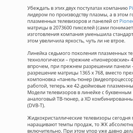
Убеждать в этих двух постулатах компанию
P
лидером по производству плазмы, а в этом г
плазменных телевизоров и панелей от
Pione
матрицы в 2073600 пикселей (сами понимаете, 
изготовления компания уменьшила стандар
этом увеличила яркость, чуть ли не втрое.
Линейка седьмого поколения плазменных т
технологически – прежние «пионеровские» 4
впрочем, при прежнем разрешении панели –1
разрешение матрицы 1365 x 768, вместо преж
компоновка «панель-тюнер (видеопроцессор)
работой, теперь же 42-дюймовые плазменны
Модели телевизоров в линейке с буквенным
аналоговый ТВ-тюнер, а XD комбинированн
(DVB-T).
Жидкокристаллические телевизоры сегодня п
наращивают темпы продаж, то ЖК абсолютны
включительно. При этом упор уже давно дел