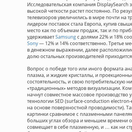
Исследовательская компания DisplaySearch 
высокой четкости растет постоянно. По резул
телевизоров увеличились в мире почти на трет
лидером поставок стала Европа, купив свыш
место как по объемам продаж, так и по пр
удерживает
Samsung
с долями 22% и 18% соо
Sony
— 12% и 14% соответственно. Третье м
в денежном выражении, далее расположили
долю остальных производителей приходится 
Вопрос о победе того или иного формата анал
плазма, и жидкие кристаллы, и проекционные
состоятельность, и свою потребительскую н
«традиционных» методов визуализации. Ко
начнут совместное массовое производство 
технологии SED (surface-conduction electron-
на основе поверхностной проводимости). Так
картинки сравнимое с плазменными панелям
больших углах обзора и меньшем времени от
совмещает в себе плазменную, и … как ни ст