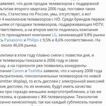
заявляет, что доля продаж телевизоров с поддержкой
ьтатам второго квартала 2006 года, поставки таких
ь. Статистика по России, увы, отсутствует, а вот
е 4 миллионов телевизоров с HD. Среди брендов первое
ибылям от продажи телевизоров, поддерживающих HDTV,
тветственно, а на второе место поднялась компания
есто принадлежит компании
LG
, занимающей 9,8% рынка
сь
Panasonic
и
Philips
c 9,5% и 8,6% соответственно. На
около 46,6% рынка.
итики в этом году плавно сняли с повестки дня, и
 телевизоры показали в 2006 году и свою
ишу, а на горизонте уже появились конкуренты
мпании
Canon
и
Toshiba
заявили, что к началу 2008 года
ультратонких, плоскопанельных телевизоров по новой
emitter display), то есть дисплеи с электронной эмиссией
ие дисплеи, по их мнению, будут иметь качество
и при гораздо меньшем энергопотреблении, а так же
клика, в сравнении с ЖК-телевизорами. Технология
ранно кинескопную, так как каждый субпиксель панели