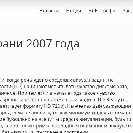
Новости
Медиа
Hi-Fi Профи
Росс
рани 2007 года
, когда речь идет о средствах визуализации, не
сти (HD) начинают испытывать чувство дискомфорта,
личное. Причем если в начале года такое чувство
зрешению, то теперь тоже происходит с HD-Ready (по
ветствует формату HD 720p). Нынче каждый уважающий
аре», если не линейку, то, как минимум модель формата
рие буквально на все типы средств визуализации, будь то
о, все же, осмотримся с холодным вниманием вокруг, чт
 без «визио» жить уже не в состоянии.