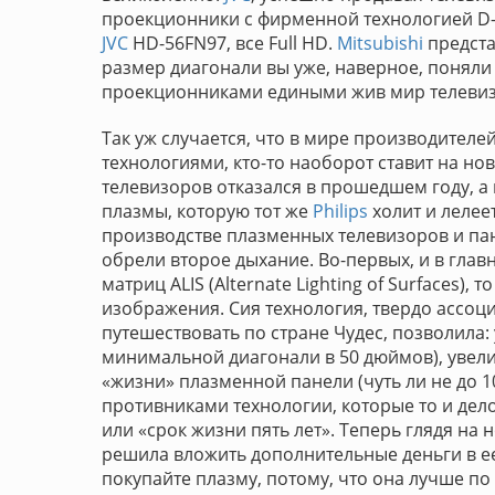
проекционники с фирменной технологией D
JVC
HD-56FN97, все Full HD.
Mitsubishi
предста
размер диагонали вы уже, наверное, поняли 
проекционниками едиными жив мир телевиз
Так уж случается, что в мире производителе
технологиями, кто-то наоборот ставит на но
телевизоров отказался в прошедшем году, а
плазмы, которую тот же
Philips
холит и лелее
производстве плазменных телевизоров и пан
обрели второе дыхание. Во-первых, и в глав
матриц ALIS (Alternate Lighting of Surfaces)
изображения. Сия технология, твердо ассоц
путешествовать по стране Чудес, позволила:
минимальной диагонали в 50 дюймов), увелич
«жизни» плазменной панели (чуть ли не до 10
противниками технологии, которые то и дел
или «срок жизни пять лет». Теперь глядя на
решила вложить дополнительные деньги в ее
покупайте плазму, потому, что она лучше по