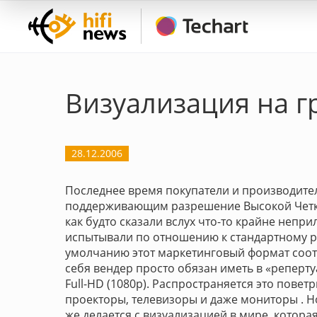
Визуализация на г
28.12.2006
Последнее время покупатели и производители
поддерживающим разрешение Высокой Четко
как будто сказали вслух что-то крайне непри
испытывали по отношению к стандартному ра
умолчанию этот маркетинговый формат соот
себя вендер просто обязан иметь в «реперту
Full-HD (1080p). Распространяется это повет
проекторы, телевизоры и даже мониторы . Н
же делается с визуализацией в мире, которая