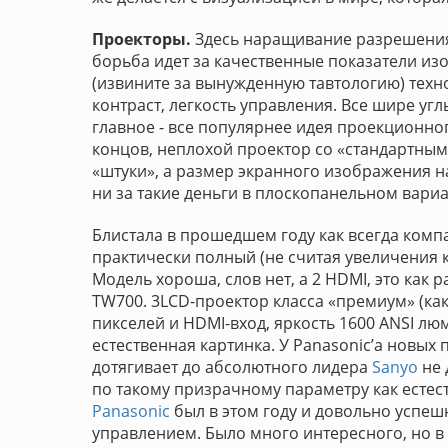
Проекторы.
Здесь наращивание разрешения 
борьба идет за качественные показатели из
(извините за вынужденную тавтологию) техн
контраст, легкость управления. Все шире уг
главное - все популярнее идея проекционно
концов, неплохой проектор со «стандартны
«штуки», а размер экранного изображения на
ни за такие деньги в плоскопанельном вари
Блистала в прошедшем году как всегда ком
практически полный (не считая увеличения ко
Модель хороша, слов нет, а 2 HDMI, это как р
TW700. 3LCD-проектор класса «премиум» (как
пикселей и HDMI-вход, яркость 1600 ANSI люм
естественная картинка. У Panasonic’а новых
дотягивает до абсолютного лидера
Sanyo
не 
по такому призрачному параметру как естест
Panasonic
был в этом году и довольно успеш
управлением. Было много интересного, но в