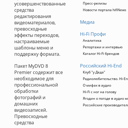
усовершенствованные
Пресс-релизы
средства
Новости портала hifiNews
редактирования
Медиа
видеоматериалов,
превосходные
Hi-Fi Профи
эффекты переходов,
Аналитика
настраиваемые
шаблоны меню и
Репортажи и интервью
поддержку формата.
Каталог Hi-Fi брендов
Российский Hi-End
Пакет MyDVD 8
Premier содержит все
Клуб "у Деда"
необходимое для
Радиолюбительство. Hi-En
профессиональной
О мифах в аудио
обработки
Hi-Fi с ног на голову
фотографий и
Ягодин о погоде в аудио 
домашних
Российские производител
видеозаписей.
Превосходные
средства