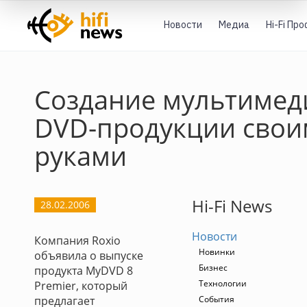
Новости
Медиа
Hi-Fi Пр
Cоздание мультиме
DVD-продукции сво
руками
Hi-Fi News
28.02.2006
Новости
Компания Roxio
Новинки
объявила о выпуске
Бизнес
продукта MyDVD 8
Технологии
Premier, который
предлагает
События