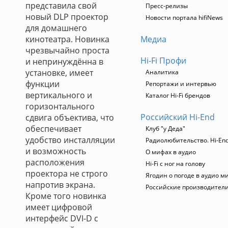
представила свой
Пресс-релизы
новый DLP проектор
Новости портала hifiNews
для домашнего
кинотеатра. Новинка
Медиа
чрезвычайно проста
Hi-Fi Профи
и непринуждённа в
установке, имеет
Аналитика
функции
Репортажи и интервью
вертикального и
Каталог Hi-Fi брендов
горизонтального
Российский Hi-End
сдвига объектива, что
обеспечивает
Клуб "у Деда"
удобство инсталляции
Радиолюбительство. Hi-End
и возможность
О мифах в аудио
расположения
Hi-Fi с ног на голову
проектора не строго
Ягодин о погоде в аудио м
напротив экрана.
Российские производител
Кроме того новинка
имеет цифровой
интерфейс DVI-D с