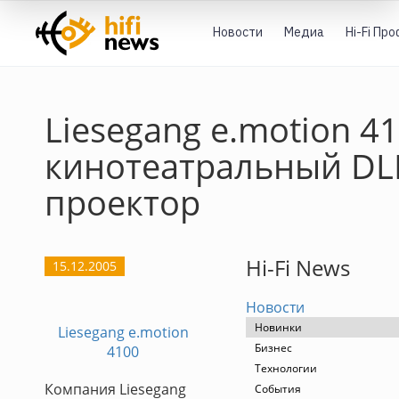
Новости
Медиа
Hi-Fi Пр
Liesegang e.motion 41
кинотеатральный DL
проектор
Hi-Fi News
15.12.2005
Новости
Новинки
Liesegang e.motion
Бизнес
4100
Технологии
Компания Liesegang
События