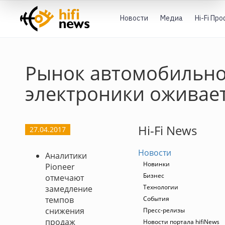
Новости
Медиа
Hi-Fi Пр
Рынок автомобильн
электроники оживае
Hi-Fi News
27.04.2017
Новости
Аналитики
Новинки
Pioneer
Бизнес
отмечают
Технологии
замедление
темпов
События
снижения
Пресс-релизы
продаж
Новости портала hifiNews