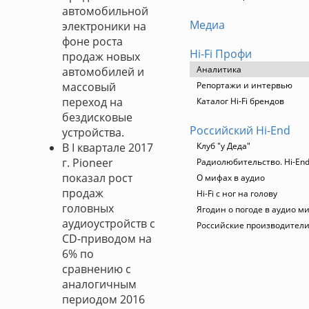
автомобильной
Медиа
электроники на
фоне роста
Hi-Fi Профи
продаж новых
Аналитика
автомобилей и
массовый
Репортажи и интервью
переход на
Каталог Hi-Fi брендов
бездисковые
Российский Hi-End
устройства.
В I квартале 2017
Клуб "у Деда"
г. Pioneer
Радиолюбительство. Hi-End
показал рост
О мифах в аудио
продаж
Hi-Fi с ног на голову
головных
Ягодин о погоде в аудио м
аудиоустройств с
Российские производител
CD-приводом на
6% по
сравнению с
аналогичным
периодом 2016