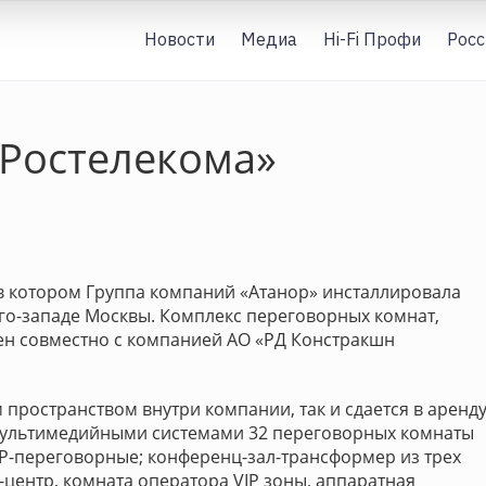
Новости
Медиа
Hi-Fi Профи
Росс
«Ростелекома»
в котором Группа компаний «Атанор» инсталлировала
го-западе Москвы. Комплекс переговорных комнат,
ен совместно с компанией АО «РД Констракшн
пространством внутри компании, так и сдается в аренду
 мультимедийными системами 32 переговорных комнаты
P-переговорные; конференц-зал-трансформер из трех
центр, комната оператора VIP зоны, аппаратная