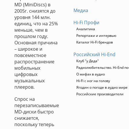
MD (MiniDiscs) в
Медиа
2005г. снизятся до
уровня 144 млн.
Hi-Fi Профи
единиц, что на 25%
Аналитика
меньше, чем в
прошлом году.
Репортажи и интервью
Основная причина
Каталог Hi-Fi брендов
– широкое и
Российский Hi-End
повсеместное
распространение
Клуб "у Деда"
мобильных
Радиолюбительство. Hi-End по
цифровых
О мифах в аудио
музыкальных
Hi-Fi с ног на голову
плееров.
Ягодин о погоде в аудио мире
Российские производители
Спрос на
перезаписываемые
MD-диски быстро
снижается,
поскольку теперь