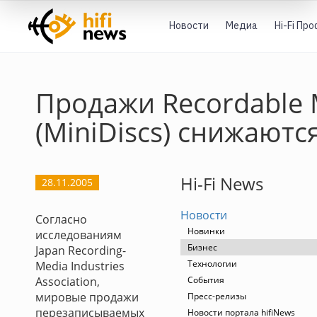
Новости
Медиа
Hi-Fi Пр
Продажи Recordable
(MiniDiscs) снижаютс
Hi-Fi News
28.11.2005
Новости
Согласно
Новинки
исследованиям
Бизнес
Japan Recording-
Технологии
Media Industries
Association,
События
мировые продажи
Пресс-релизы
перезаписываемых
Новости портала hifiNews