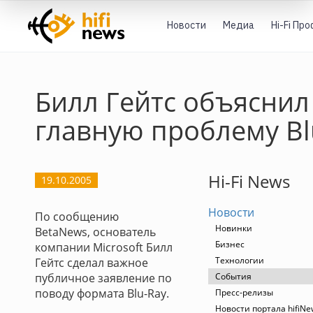
Новости
Медиа
Hi-Fi Пр
Билл Гейтс объяснил
главную проблему Bl
Hi-Fi News
19.10.2005
Новости
По сообщению
Новинки
BetaNews, основатель
Бизнес
компании Microsoft Билл
Технологии
Гейтс сделал важное
публичное заявление по
События
поводу формата Blu-Ray.
Пресс-релизы
Новости портала hifiNe