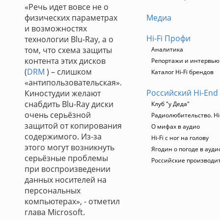
«Речь идет вовсе не о
физических параметрах
Медиа
и возможностях
Hi-Fi Профи
технологии Blu-Ray, а о
том, что схема защиты
Аналитика
контента этих дисков
Репортажи и интервью
(
DRM
) – слишком
Каталог Hi-Fi брендов
«антипользовательская».
Российский Hi-End
Киностудии желают
снабдить Blu-Ray диски
Клуб "у Деда"
очень серьёзной
Радиолюбительство. Hi
защитой от копирования
О мифах в аудио
содержимого. Из-за
Hi-Fi с ног на голову
этого могут возникнуть
Ягодин о погоде в ауди
серьёзные проблемы
Российские производи
при воспроизведении
данных носителей на
персональных
компьютерах», - отметил
глава Microsoft.