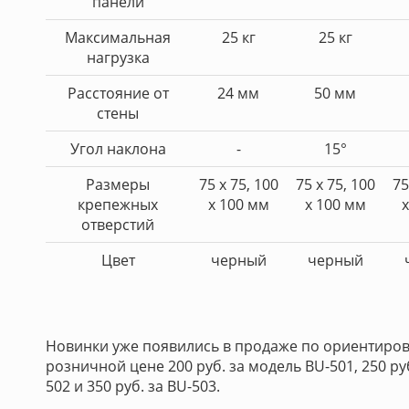
панели
Максимальная
25 кг
25 кг
нагрузка
Расстояние от
24 мм
50 мм
стены
Угол наклона
-
15°
Размеры
75 х 75, 100
75 х 75, 100
75
крепежных
х 100 мм
х 100 мм
х
отверстий
Цвет
черный
черный
Новинки уже появились в продаже по ориентиро
розничной цене 200 руб. за модель BU-501, 250 руб
502 и 350 руб. за BU-503.