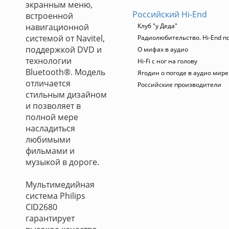
экранным меню,
Российский Hi-End
встроенной
навигационной
Клуб "у Деда"
системой от Navitel,
Радиолюбительство. Hi-End п
поддержкой DVD и
О мифах в аудио
технологии
Hi-Fi с ног на голову
Bluetooth®. Модель
Ягодин о погоде в аудио мире
отличается
Российские производители
стильным дизайном
и позволяет в
полной мере
насладиться
любимыми
фильмами и
музыкой в дороге.
Мультимедийная
система Philips
CID2680
гарантирует