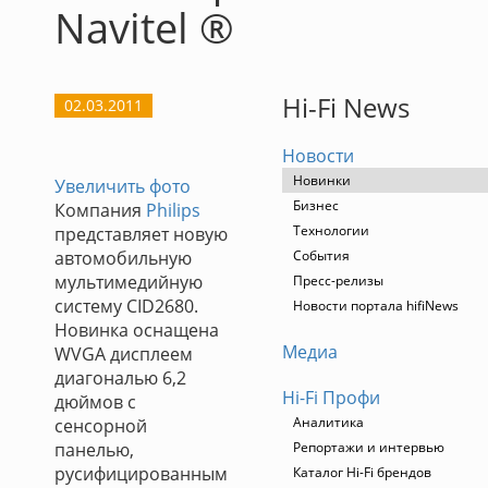
Navitel ®
Hi-Fi News
02.03.2011
Новости
Новинки
Увеличить фото
Бизнес
Компания
Philips
Технологии
представляет новую
автомобильную
События
мультимедийную
Пресс-релизы
систему CID2680.
Новости портала hifiNews
Новинка оснащена
Медиа
WVGA дисплеем
диагональю 6,2
Hi-Fi Профи
дюймов с
Аналитика
сенсорной
панелью,
Репортажи и интервью
русифицированным
Каталог Hi-Fi брендов