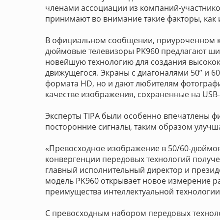
членами ассоциации из компаний-участников
принимают во внимание такие факторы, как 
В официальном сообщении, приуроченном к н
дюймовые телевизоры PK960 предлагают ши
новейшую технологию для создания высокок
движущегося. Экраны с диагоналями 50” и 6
формата HD, но и дают любителям фотограф
качестве изображения, сохраненные на USB-
Эксперты TIPA были особенно впечатлены фи
посторонние сигналы, таким образом улучша
«Превосходное изображение в 50/60-дюймов
конвергенции передовых технологий получен
главный исполнительный директор и президе
модель PK960 открывает новое измерение ра
преимущества интеллектуальной технологии 
С превосходным набором передовых технол