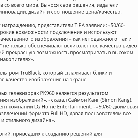
 со всего мира. Вынося свое решения, издатели
инновации, дизайн и соотношение цена/качество.
аграждению, представители TIPA заявили: «50/60-
рокие возможности подключения и используют
ачественного изображения – как неподвижного, так и
0” не только обеспечивают великолепное качество видео
ий прекрасную возможность просматривать в высоком
накопителях».
льтром TruBlack, который сглаживает блики и
я качество изображения на экране.
ых телевизорах PK960 является результатом
ия изображений», - сказал Саймон Канг (Simon Kang),
нт компании LG Home Entertainment. - «50/60-дюймовая
звлечений формата Full HD, давая пользователям все
и стильного дизайна».
огий, приведших к созданию решений для