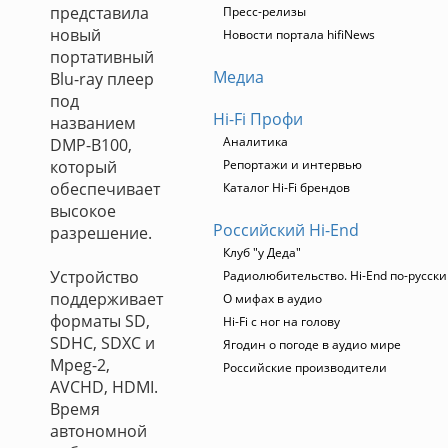
представила
Пресс-релизы
новый
Новости портала hifiNews
портативный
Медиа
Blu-ray плеер
под
Hi-Fi Профи
названием
Аналитика
DMP-B100,
который
Репортажи и интервью
обеспечивает
Каталог Hi-Fi брендов
высокое
Российский Hi-End
разрешение.
Клуб "у Деда"
Устройство
Радиолюбительство. Hi-End по-русски
поддерживает
О мифах в аудио
форматы SD,
Hi-Fi с ног на голову
SDHC, SDXC и
Ягодин о погоде в аудио мире
Mpeg-2,
Российские производители
AVCHD, HDMI.
Время
автономной