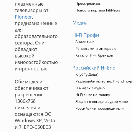
плазменные
Пресс-релизы
телевизоры от
Новости портала hifiNews
Pioneer
,
Медиа
предназначенные
для
Hi-Fi Профи
образовательного
Аналитика
сектора. Они
обладают
Репортажи и интервью
высокой
Каталог Hi-Fi брендов
износостойкостью
Российский Hi-End
и прочностью.
Клуб "у Деда"
Обе модели
Радиолюбительство. Hi-End по-р
обеспечивают
О мифах в аудио
разрешение
Hi-Fi с ног на голову
1366x768
Ягодин о погоде в аудио мире
пикселей и
Российские производители
оснащаются ОС
Windows XP, Vista
и 7. EPD-C50EC3