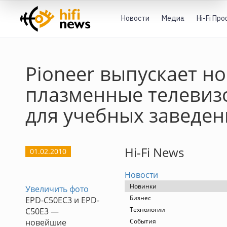
Новости
Медиа
Hi-Fi Пр
Pioneer выпускает н
плазменные телевиз
для учебных заведе
Hi-Fi News
01.02.2010
Новости
Новинки
Увеличить фото
Бизнес
EPD-C50EC3 и EPD-
Технологии
C50E3 —
новейшие
События