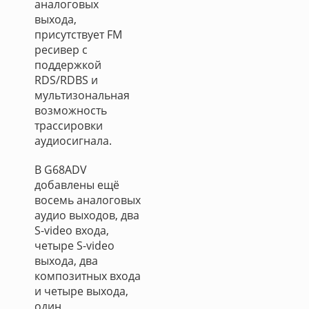
аналоговых
выхода,
присутствует FM
ресивер с
поддержкой
RDS/RDBS и
мультизональная
возможность
трассировки
аудиосигнала.
В G68ADV
добавлены ещё
восемь аналоговых
аудио выходов, два
S-video входа,
четыре S-video
выхода, два
композитных входа
и четыре выхода,
один