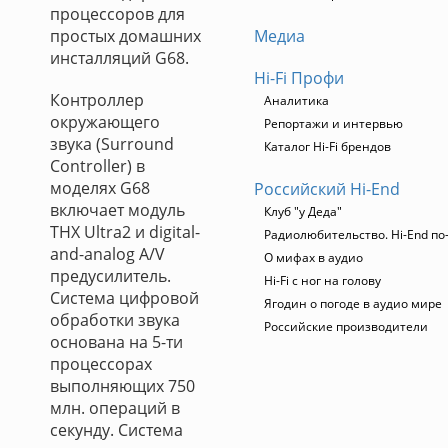
процессоров для
простых домашних
Медиа
инсталляций G68.
Hi-Fi Профи
Контроллер
Аналитика
окружающего
Репортажи и интервью
звука (Surround
Каталог Hi-Fi брендов
Controller) в
моделях G68
Российский Hi-End
включает модуль
Клуб "у Деда"
THX Ultra2 и digital-
Радиолюбительство. Hi-End по
and-analog A/V
О мифах в аудио
предусилитель.
Hi-Fi с ног на голову
Система цифровой
Ягодин о погоде в аудио мире
обработки звука
Российские производители
основана на 5-ти
процессорах
выполняющих 750
млн. операций в
секунду. Система