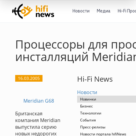
Новости
Медиа
Hi-Fi Пр
Процессоры для про
инсталляций Meridia
Hi-Fi News
16.03.2005
Новости
Новинки
Meridian G68
Бизнес
Британская
Технологии
компания Meridian
События
выпустила серию
Пресс-релизы
новых недорогих
Новости портала hifiNews