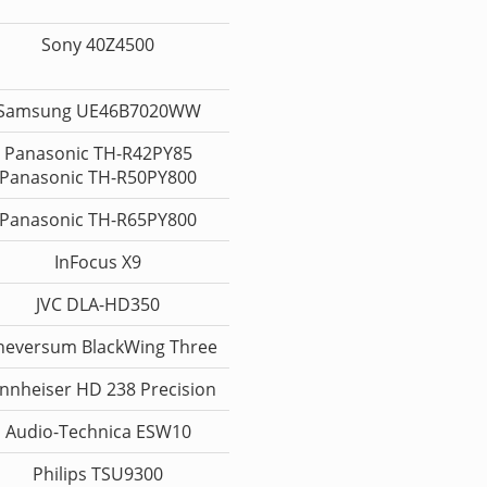
Sony 40Z4500
Samsung UE46B7020WW
Panasonic TH-R42PY85
Panasonic TH-R50PY800
Panasonic TH-R65PY800
InFocus X9
JVC DLA-HD350
neversum BlackWing Three
nnheiser HD 238 Precision
Audio-Technica ESW10
Philips TSU9300