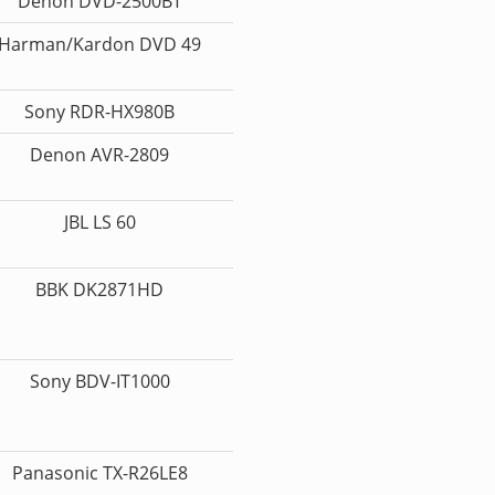
Denon DVD-2500BT
Harman/Kardon DVD 49
Sony RDR-HX980B
Denon AVR-2809
JBL LS 60
BBK DK2871HD
Sony BDV-IT1000
Panasonic TX-R26LE8