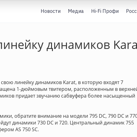
Новости
Медиа
Hi-Fi Профи
Росс
линейку динамиков Kara
свою линейку динамиков Karat, в которую входят 7
снащена 1-дюймовым твитером, расположенным в верхне
намиков придает звучанию сабвуфера более насыщенный
мики, обратите внимание на модели 795 DC, 790 DC и 77
дут динамики 730 DC и 720. Центральный динамик 755
ером AS 750 SC.