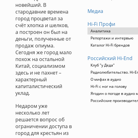
новейший. В
Медиа
стародавние времена
город процветал за
Hi-Fi Профи
счёт хлопка и шелков,
Аналитика
а построен он был на
деньги, полученные от
Репортажи и интервью
продаж опиума.
Каталог Hi-Fi брендов
Сегодня же город мало
Российский Hi-End
похож на остальной
Китай, социализмом
Клуб "у Деда"
здесь и не пахнет –
Радиолюбительство. Hi-En
характерный
О мифах в аудио
капиталистический
Hi-Fi с ног на голову
уклад.
Ягодин о погоде в аудио 
Российские производите
Недаром уже
несколько лет
решается вопрос об
ограничении доступа в
город для крестьян из