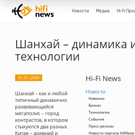
Новости
Медиа
Hi-Fi Пр
Шанхай – динамика 
технологии
Hi-Fi News
31.07.2006
Новости
Шанхай – как и любой
Новинки
типичный динамично
Бизнес
развивающийся
Технологии
мегаполис – город
контрастов, в котором
События
стыкуются два разных
Пресс-релизы
Китая – древний и
Новости портала hifiNews