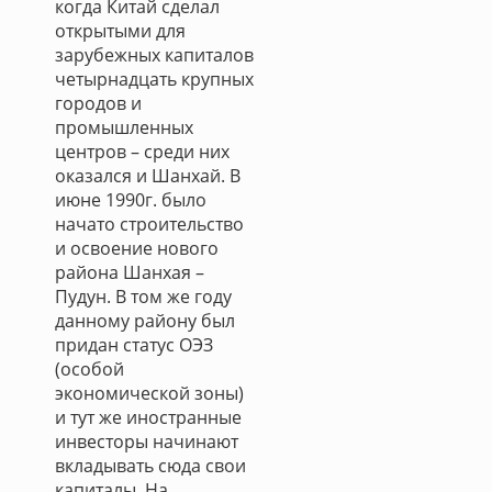
когда Китай сделал
открытыми для
зарубежных капиталов
четырнадцать крупных
городов и
промышленных
центров – среди них
оказался и Шанхай. В
июне 1990г. было
начато строительство
и освоение нового
района Шанхая –
Пудун. В том же году
данному району был
придан статус ОЭЗ
(особой
экономической зоны)
и тут же иностранные
инвесторы начинают
вкладывать сюда свои
капиталы. На