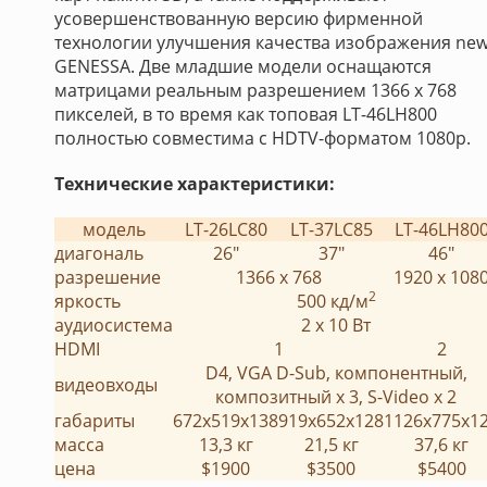
усовершенствованную версию фирменной
технологии улучшения качества изображения ne
GENESSA. Две младшие модели оснащаются
матрицами реальным разрешением 1366 х 768
пикселей, в то время как топовая LT-46LH800
полностью совместима с HDTV-форматом 1080p.
Технические характеристики:
модель
LT-26LC80
LT-37LC85
LT-46LH80
диагональ
26"
37"
46"
разрешение
1366 x 768
1920 x 108
2
яркость
500 кд/м
аудиосистема
2 х 10 Вт
HDMI
1
2
D4, VGA D-Sub, компонентный,
видеовходы
композитный х 3, S-Video x 2
габариты
672x519x138
919x652x128
1126x775x1
масса
13,3 кг
21,5 кг
37,6 кг
цена
$1900
$3500
$5400