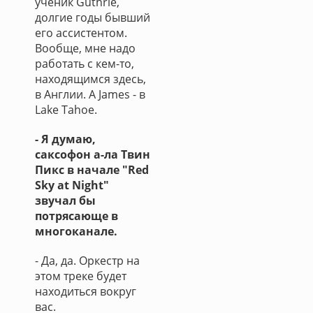
ученик Guthrie,
долгие годы бывший
его ассистентом.
Вообще, мне надо
работать с кем-то,
находящимся здесь,
в Англии. А James - в
Lake Tahoe.
- Я думаю,
саксофон а-ла Твин
Пикс в начале "Red
Sky at Night"
звучал бы
потрясающе в
многоканале.
- Да, да. Оркестр на
этом треке будет
находиться вокруг
вас.