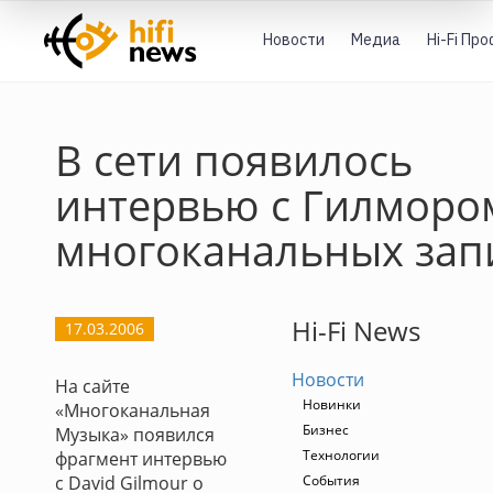
Новости
Медиа
Hi-Fi Пр
В сети появилось
интервью с Гилморо
многоканальных зап
Hi-Fi News
17.03.2006
Новости
На сайте
Новинки
«Многоканальная
Бизнес
Музыка» появился
Технологии
фрагмент интервью
с David Gilmour о
События