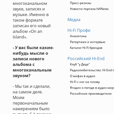
многоканальном
Пресс-релизы
звуке, записях и
Новости портала hifiNews
музыке. Именно в
Медиа
таком формате
записан его новый
Hi-Fi Профи
альбом «On an
Аналитика
Island».
Репортажи и интервью
- У вас были какие-
Каталог Hi-Fi брендов
нибудь мысли о
Российский Hi-End
записи нового
альбома с
Клуб "у Деда"
многоканальным
Радиолюбительство. Hi-End п
звуком?
О мифах в аудио
Hi-Fi с ног на голову
- Мы так и сделали,
Ягодин о погоде в аудио мир
на самом деле.
Российские производители
Моим
первоначальным
намерением было