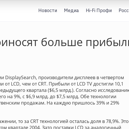
Новости
Медиа
Hi-Fi Профи
Росс
риносят больше прибыли
 DisplaySearch, производители дисплеев в четвертом
 от LCD, чем от CRT. Прибыли от LCD TV достигли 10,1
едыдущего квартала ($6,5 млрд.). Согласно исследовани
о на 9%, с $6,9 млрд. до $7,5 млрд. Обе технологии
ственским продажам. На каждую пришлось 39% и 29%
ении, то за CRT технологией осталась доля в 78,9%. Это
ом квартале 2004. Зато поставки LCD за аналогичный